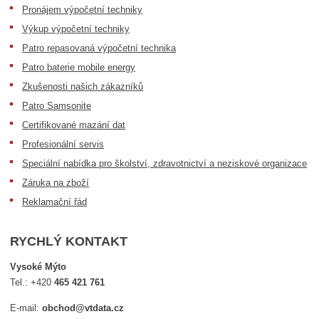
Pronájem výpočetní techniky
Výkup výpočetní techniky
Patro repasovaná výpočetní technika
Patro baterie mobile energy
Zkušenosti našich zákazníků
Patro Samsonite
Certifikované mazání dat
Profesionální servis
Speciální nabídka pro školství, zdravotnictví a neziskové organizace
Záruka na zboží
Reklamační řád
RYCHLÝ KONTAKT
Vysoké Mýto
Tel.:
+420
465 421 761
E-mail:
obchod@vtdata.cz