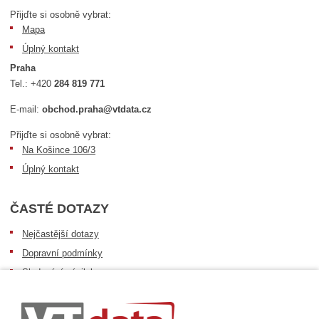
Přijďte si osobně vybrat:
Mapa
Úplný kontakt
Praha
Tel.:
+420
284 819 771
E-mail:
obchod.praha@vtdata.cz
Přijďte si osobně vybrat:
Na Košince 106/3
Úplný kontakt
ČASTÉ DOTAZY
Nejčastější dotazy
Dopravní podmínky
Sledování zásilek
Postup při převzetí zásilky
Informace k dostupnosti zboží