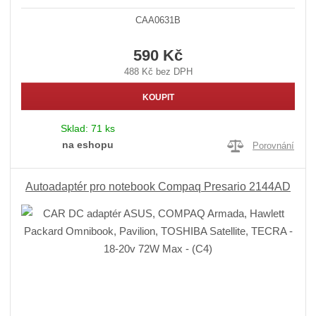
CAA0631B
590 Kč
488 Kč bez DPH
KOUPIT
Sklad:
71 ks
na eshopu
Porovnání
Autoadaptér pro notebook Compaq Presario 2144AD