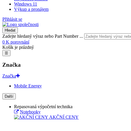
Windows 11
Výkup a pronájem
Přihlásit se
Hledat
Zadejte hledaný výraz nebo Part Number ...
0
K porovnání
Košík je prázdný
☰
Značka
Značka
Mobile Energy
Další
Repasovaná výpočetní technika
Notebooky
AKČNÍ CENY