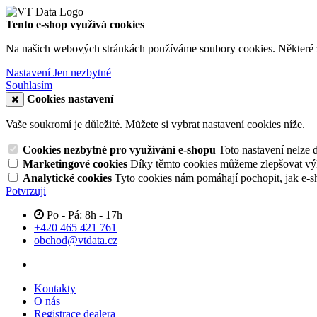
Tento e-shop využívá cookies
Na našich webových stránkách používáme soubory cookies. Některé z n
Nastavení
Jen nezbytné
Souhlasím
Cookies nastavení
Vaše soukromí je důležité. Můžete si vybrat nastavení cookies níže.
Cookies nezbytné pro využívání e-shopu
Toto nastavení nelze 
Marketingové cookies
Díky těmto cookies můžeme zlepšovat výko
Analytické cookies
Tyto cookies nám pomáhají pochopit, jak e-s
Potvrzuji
Po - Pá: 8h - 17h
+420 465 421 761
obchod@vtdata.cz
Kontakty
O nás
Registrace dealera