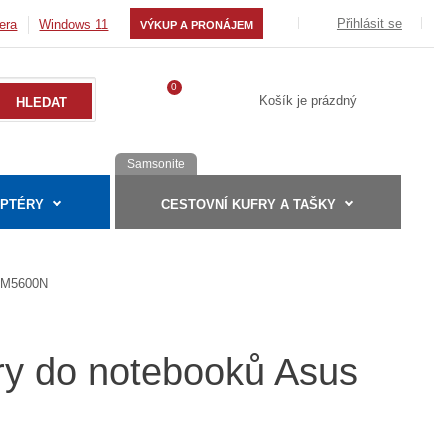
Přihlásit se
era
Windows 11
VÝKUP A PRONÁJEM
0
Košík je prázdný
Samsonite
APTÉRY
CESTOVNÍ KUFRY A TAŠKY
M5600N
éry do notebooků Asus