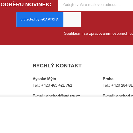
 ODBĚRU NOVINEK:
Souhlasím se
zpracováním osobních úd
RYCHLÝ KONTAKT
Vysoké Mýto
Praha
Tel.:
+420
465 421 761
Tel.:
+420
284 81
E-mail:
obchod@vtdata.cz
E-mail:
obchod.p
lství,
Přijďte si osobně vybrat:
Přijďte si osobně
é
Mapa
Na Košince 10
Úplný kontakt
Úplný kontakt