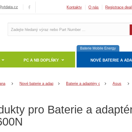
vtdata.cz
Kontakty
O nás
Registrace deal
Baterie Mobile Energy
PC A NB DOPLŇKY
NOVÉ BATERIE A AD
ana
Nové baterie a adaptéry
Baterie a adaptéry do notebooků
Asus
dukty pro Baterie a adapt
600N