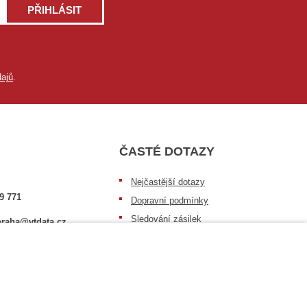
PŘIHLÁSIT
ajů
.
ČASTÉ DOTAZY
Nejčastější dotazy
9 771
Dopravní podmínky
Sledování zásilek
raha@vtdata.cz
Postup při převzetí zásilky
 vybrat:
Informace k dostupnosti zboží
6/3
Obecné informace