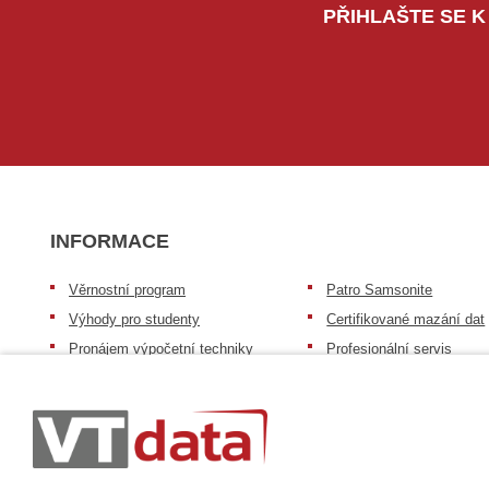
PŘIHLAŠTE SE K
INFORMACE
Věrnostní program
Patro Samsonite
Výhody pro studenty
Certifikované mazání dat
Pronájem výpočetní techniky
Profesionální servis
Výkup výpočetní techniky
Speciální nabídka pro ško
zdravotnictví a neziskov
Patro repasovaná výpočetní
organizace
technika
Záruka na zboží
Patro baterie mobile energy
Reklamační řád