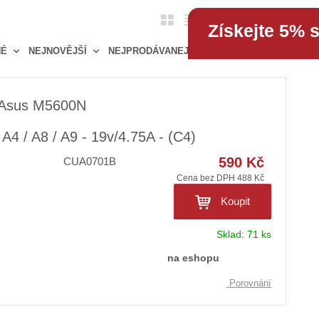
O
T
Ř
1
položek
Získejte 5% 
b
a
á
NÉ
NEJNOVĚJŠÍ
NEJPRODÁVANEJŠÍ
r
b
d
á
u
k
z
l
o
 Asus M5600N
k
k
v
o
o
ý
4 / A8 / A9 - 19v/4.75A - (C4)
v
v
v
ý
ý
590 Kč
ý
CUA0701B
v
v
p
Cena bez DPH 488 Kč
ý
ý
i
Koupit
p
p
s
i
i
Sklad:
71 ks
s
s
na eshopu
Porovnání