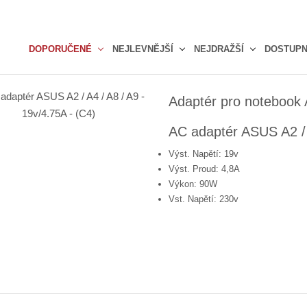
DOPORUČENÉ
NEJLEVNĚJŠÍ
NEJDRAŽŠÍ
DOSTUP
Ř
a
Adaptér pro notebook
z
e
AC adaptér ASUS A2 / A
n
í
Výst. Napětí: 19v
p
Výst. Proud: 4,8A
r
Výkon: 90W
o
Vst. Napětí: 230v
d
u
k
t
ů