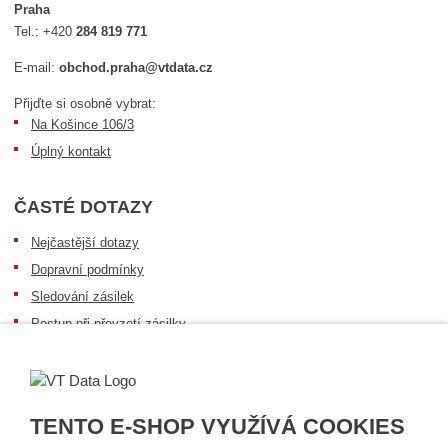
Praha
Tel.:
+420
284 819 771
E-mail:
obchod.praha@vtdata.cz
Přijďte si osobně vybrat:
Na Košince 106/3
Úplný kontakt
ČASTÉ DOTAZY
Nejčastější dotazy
Dopravní podmínky
Sledování zásilek
Postup při převzetí zásilky
Informace k dostupnosti zboží
Obecné informace
TENTO E-SHOP VYUŽÍVÁ COOKIES