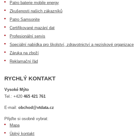
Patro baterie mobile energy
Zkušenosti našich zákazníků
Patro Samsonite
Certifikované mazání dat
Profesionální servis
Speciální nabídka pro školství, zdravotnictví a neziskové organizace
Záruka na zboží
Reklamační řád
RYCHLÝ KONTAKT
Vysoké Mýto
Tel.:
+420
465 421 761
E-mail:
obchod@vtdata.cz
Přijďte si osobně vybrat:
Mapa
Úplný kontakt