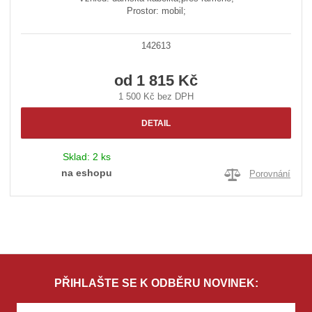
Prostor: mobil;
142613
od
1 815 Kč
1 500 Kč bez DPH
DETAIL
Sklad:
2 ks
na eshopu
Porovnání
PŘIHLAŠTE SE K ODBĚRU NOVINEK: