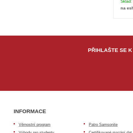
Sklad
na es
PŘIHLAŠTE SE K
INFORMACE
Věrnostní program
Patro Samsonite
Výhody pro studenty
Certifikované mazání dat