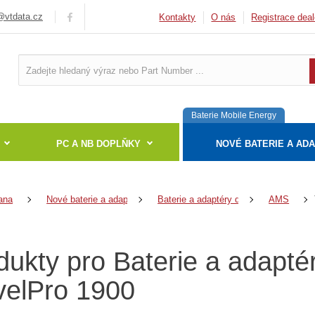
vtdata.cz
Kontakty
O nás
Registrace deal
Baterie Mobile Energy
PC A NB DOPLŇKY
NOVÉ BATERIE A AD
ana
Nové baterie a adaptéry
Baterie a adaptéry do notebooků
AMS
dukty pro Baterie a adapt
velPro 1900