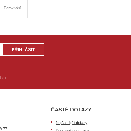
Porovnání
PŘIHLÁSIT
ajů
.
ČASTÉ DOTAZY
Nejčastější dotazy
9 771
Dopravní podmínky