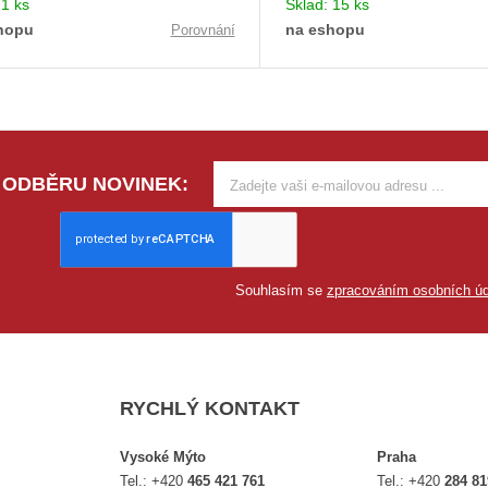
:
1 ks
Sklad:
15 ks
hopu
na eshopu
Porovnání
 ODBĚRU NOVINEK:
Souhlasím se
zpracováním osobních úd
RYCHLÝ KONTAKT
Vysoké Mýto
Praha
Tel.:
+420
465 421 761
Tel.:
+420
284 81