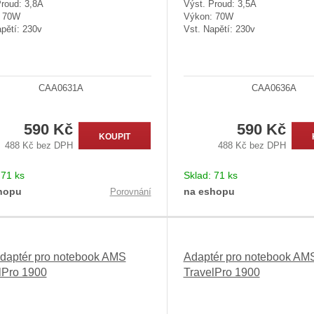
Proud: 3,8A
Výst. Proud: 3,5A
: 70W
Výkon: 70W
pětí: 230v
Vst. Napětí: 230v
CAA0631A
CAA0636A
590 Kč
590 Kč
KOUPIT
488 Kč bez DPH
488 Kč bez DPH
:
71 ks
Sklad:
71 ks
hopu
na eshopu
Porovnání
daptér pro notebook AMS
Adaptér pro notebook AM
lPro 1900
TravelPro 1900