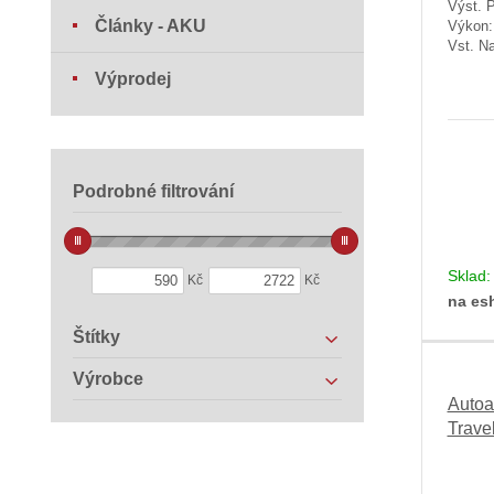
Výst. 
Články - AKU
Výkon
Vst. Na
Výprodej
Podrobné filtrování
Sklad
Kč
Kč
na es
Štítky
Výrobce
Autoa
Trave