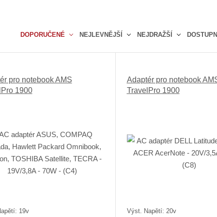
DOPORUČENÉ
NEJLEVNĚJŠÍ
NEJDRAŽŠÍ
DOSTUP
Ř
a
z
ér pro notebook AMS
Adaptér pro notebook AM
e
lPro 1900
TravelPro 1900
n
í
p
r
o
d
u
k
t
ů
apětí: 19v
Výst. Napětí: 20v