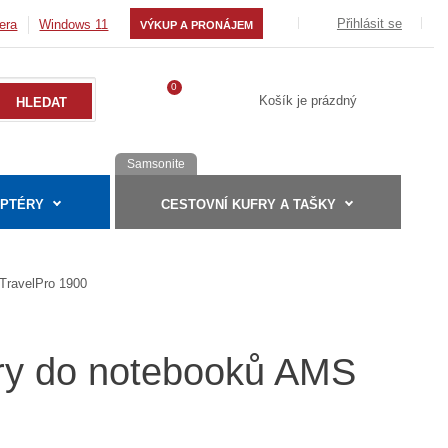
Přihlásit se
era
Windows 11
VÝKUP A PRONÁJEM
0
Košík je prázdný
Samsonite
APTÉRY
CESTOVNÍ KUFRY A TAŠKY
TravelPro 1900
éry do notebooků AMS