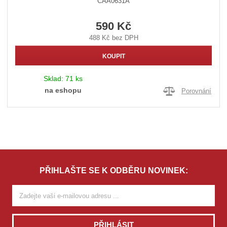
CAA0631A
590 Kč
488 Kč bez DPH
KOUPIT
Sklad:
71 ks
na eshopu
Porovnání
PŘIHLAŠTE SE K ODBĚRU NOVINEK:
PŘIHLÁSIT