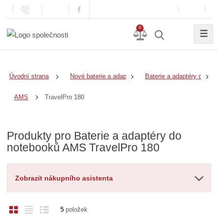
0
☰
Úvodní strana
Nové baterie a adaptéry
Baterie a adaptéry do no
TravelPro 180
AMS
Produkty pro Baterie a adaptéry do
notebooků AMS TravelPro 180
Zobrazit nákupního asistenta
O
T
Ř
5
položek