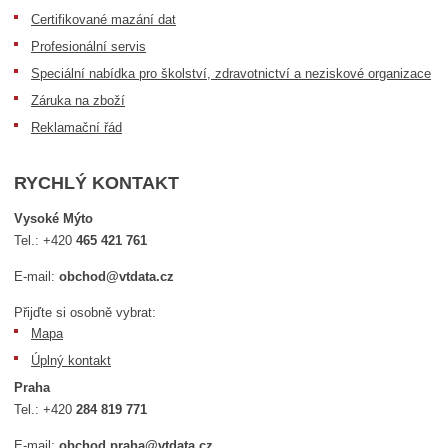
Certifikované mazání dat
Profesionální servis
Speciální nabídka pro školství, zdravotnictví a neziskové organizace
Záruka na zboží
Reklamační řád
RYCHLÝ KONTAKT
Vysoké Mýto
Tel.:
+420
465 421 761
E-mail:
obchod@vtdata.cz
Přijďte si osobně vybrat:
Mapa
Úplný kontakt
Praha
Tel.:
+420
284 819 771
E-mail:
obchod.praha@vtdata.cz