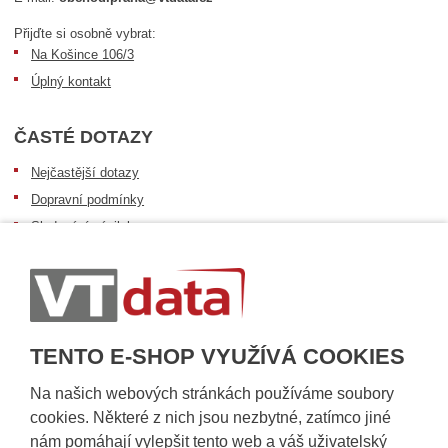
Přijďte si osobně vybrat:
Na Košince 106/3
Úplný kontakt
ČASTÉ DOTAZY
Nejčastější dotazy
Dopravní podmínky
Sledování zásilek
Postup při převzetí zásilky
Informace k dostupnosti zboží
Obecné informace
TENTO E-SHOP VYUŽÍVÁ COOKIES
Na našich webových stránkách používáme soubory
cookies. Některé z nich jsou nezbytné, zatímco jiné
nám pomáhají vylepšit tento web a váš uživatelský