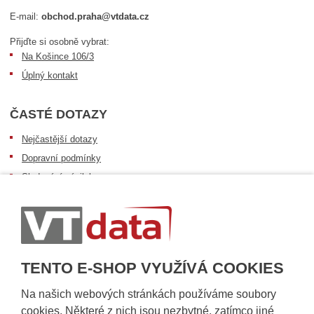
E-mail:
obchod.praha@vtdata.cz
Přijďte si osobně vybrat:
Na Košince 106/3
Úplný kontakt
ČASTÉ DOTAZY
Nejčastější dotazy
Dopravní podmínky
Sledování zásilek
Postup při převzetí zásilky
Informace k dostupnosti zboží
Obecné informace
TENTO E-SHOP VYUŽÍVÁ COOKIES
Na našich webových stránkách používáme soubory
cookies. Některé z nich jsou nezbytné, zatímco jiné