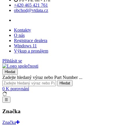
+420 465 421 761
obchod@vtdata.cz
Kontakty
O nás
Registrace dealera
Windows 11
Výkup a pronájem
Přihlásit se
Hledat
Zadejte hledaný výraz nebo Part Number ...
Hledat
0
K porovnání
☰
Značka
Značka