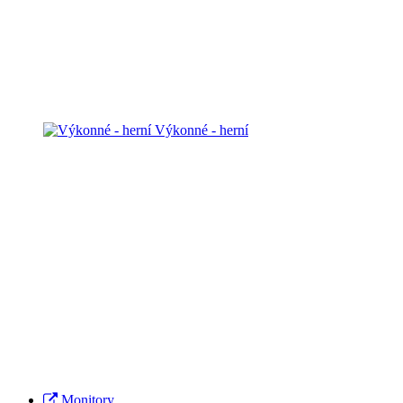
Výkonné - herní
Monitory