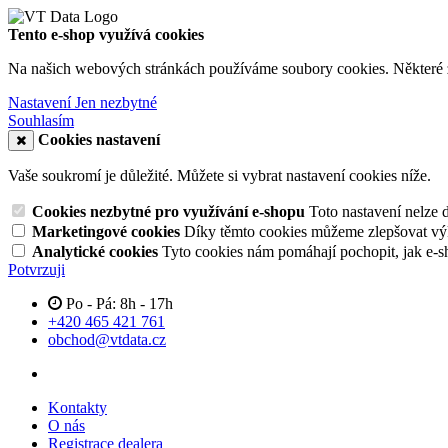
Tento e-shop využívá cookies
Na našich webových stránkách používáme soubory cookies. Některé z n
Nastavení
Jen nezbytné
Souhlasím
Cookies nastavení
Vaše soukromí je důležité. Můžete si vybrat nastavení cookies níže.
Cookies nezbytné pro využívání e-shopu
Toto nastavení nelze 
Marketingové cookies
Díky těmto cookies můžeme zlepšovat výko
Analytické cookies
Tyto cookies nám pomáhají pochopit, jak e-s
Potvrzuji
Po - Pá: 8h - 17h
+420 465 421 761
obchod@vtdata.cz
Kontakty
O nás
Registrace dealera