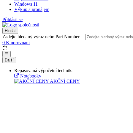
Windows 11
Výkup a pronájem
Přihlásit se
Hledat
Zadejte hledaný výraz nebo Part Number ...
0
K porovnání
☰
Další
Repasovaná výpočetní technika
Notebooky
AKČNÍ CENY