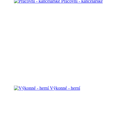
Pracovní - kancelářské
Výkonné - herní