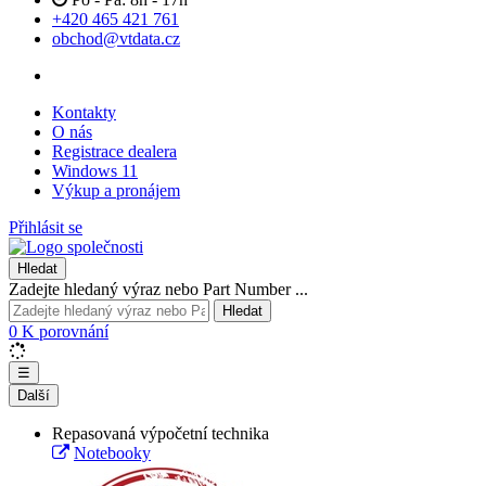
+420 465 421 761
obchod@vtdata.cz
Kontakty
O nás
Registrace dealera
Windows 11
Výkup a pronájem
Přihlásit se
Hledat
Zadejte hledaný výraz nebo Part Number ...
Hledat
0
K porovnání
☰
Další
Repasovaná výpočetní technika
Notebooky