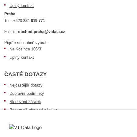
Úplný kontakt
Praha
Tel.:
+420
284 819 771
E-mail:
obchod.praha@vtdata.cz
Přijďte si osobně vybrat:
Na Košince 106/3
Úplný kontakt
ČASTÉ DOTAZY
Nejčastější dotazy
Dopravní podmínky
Sledování zásilek
Postup při převzetí zásilky
Informace k dostupnosti zboží
Obecné informace