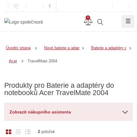
0
☰
Úvodní strana
Nové baterie a adaptéry
Baterie a adaptéry do no
TravelMate 2004
Acer
Produkty pro Baterie a adaptéry do
notebooků Acer TravelMate 2004
Zobrazit nákupního asistenta
O
T
Ř
2
položek