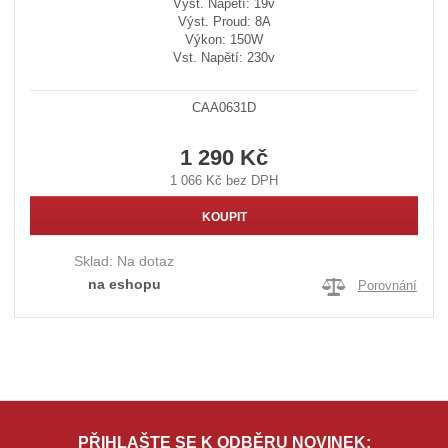
Výst. Napětí: 19v
Výst. Proud: 8A
Výkon: 150W
Vst. Napětí: 230v
CAA0631D
1 290 Kč
1 066 Kč bez DPH
KOUPIT
Sklad:
Na dotaz
na eshopu
Porovnání
PŘIHLAŠTE SE K ODBĚRU NOVINEK: