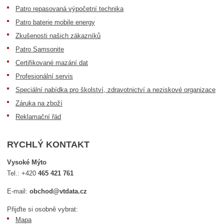
Patro repasovaná výpočetní technika
Patro baterie mobile energy
Zkušenosti našich zákazníků
Patro Samsonite
Certifikované mazání dat
Profesionální servis
Speciální nabídka pro školství, zdravotnictví a neziskové organizace
Záruka na zboží
Reklamační řád
RYCHLÝ KONTAKT
Vysoké Mýto
Tel.:
+420
465 421 761
E-mail:
obchod@vtdata.cz
Přijďte si osobně vybrat:
Mapa