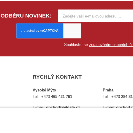
 ODBĚRU NOVINEK:
Souhlasím se
zpracováním osobních úd
RYCHLÝ KONTAKT
Vysoké Mýto
Praha
Tel.:
+420
465 421 761
Tel.:
+420
284 81
E-mail:
obchod@vtdata.cz
E-mail:
obchod.p
lství,
Přijďte si osobně vybrat:
Přijďte si osobně
é
Mapa
Na Košince 10
Úplný kontakt
Úplný kontakt