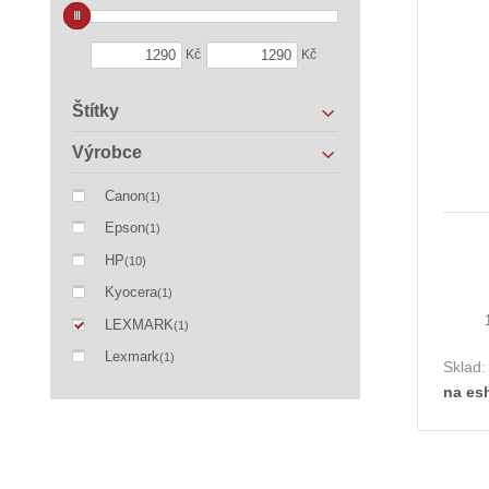
Kč
Kč
Štítky
Výrobce
Canon
(1)
Epson
(1)
HP
(10)
Kyocera
(1)
LEXMARK
(1)
Lexmark
(1)
Sklad
na es