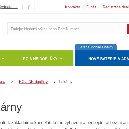
vtdata.cz
Kontakty
O nás
Registrace deal
Baterie Mobile Energy
PC A NB DOPLŇKY
NOVÉ BATERIE A AD
Tiskárny
ana
PC a NB doplňky
kárny
patří k základnímu kancelářskému vybavení a neobejde se bez ní ani