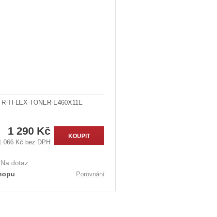
t
ů
R-TI-LEX-TONER-E460X11E
1 290 Kč
KOUPIT
1 066 Kč bez DPH
:
Na dotaz
hopu
Porovnání