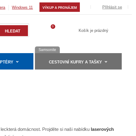
Přihlásit se
era
Windows 11
VÝKUP A PRONÁJEM
0
Košík je prázdný
Samsonite
APTÉRY
CESTOVNÍ KUFRY A TAŠKY
 leckterá domácnost. Projděte si naši nabídku
laserových