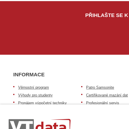
PŘIHLAŠTE SE K
INFORMACE
Věrnostní program
Patro Samsonite
Výhody pro studenty
Certifikované mazání dat
Pronájem výpočetní techniky
Profesionální servis
Výkup výpočetní techniky
Speciální nabídka pro ško
zdravotnictví a neziskov
Patro repasovaná výpočetní
organizace
technika