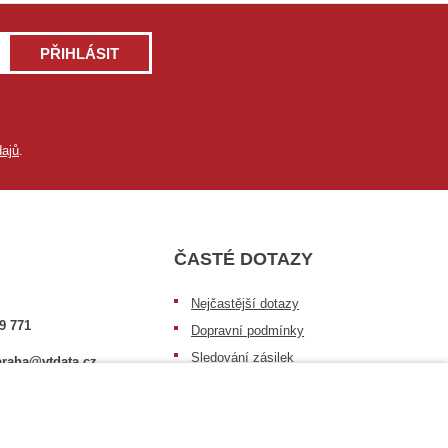
PŘIHLÁSIT
ajů
.
ČASTÉ DOTAZY
Nejčastější dotazy
9 771
Dopravní podmínky
Sledování zásilek
raha@vtdata.cz
Postup při převzetí zásilky
 vybrat:
Informace k dostupnosti zboží
6/3
Obecné informace