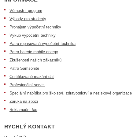
Věrnostní program
Výhody pro studenty
Pronájem výpočetní techniky
Výkup výpočetní techniky
Patro repasovaná výpočetní technika
Patro baterie mobile energy
Zkušenosti našich zákazníků
Patro Samsonite
Certifikované mazání dat
Profesionální servis
Speciální nabídka pro školství, zdravotnictví a neziskové organizace
Záruka na zboží
Reklamační řád
RYCHLÝ KONTAKT