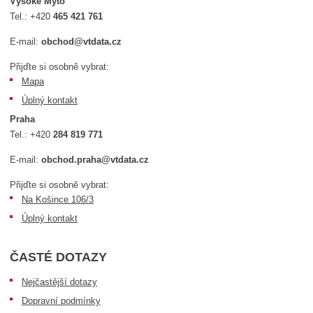
Vysoké Mýto
Tel.:
+420
465 421 761
E-mail:
obchod@vtdata.cz
Přijďte si osobně vybrat:
Mapa
Úplný kontakt
Praha
Tel.:
+420
284 819 771
E-mail:
obchod.praha@vtdata.cz
Přijďte si osobně vybrat:
Na Košince 106/3
Úplný kontakt
ČASTÉ DOTAZY
Nejčastější dotazy
Dopravní podmínky