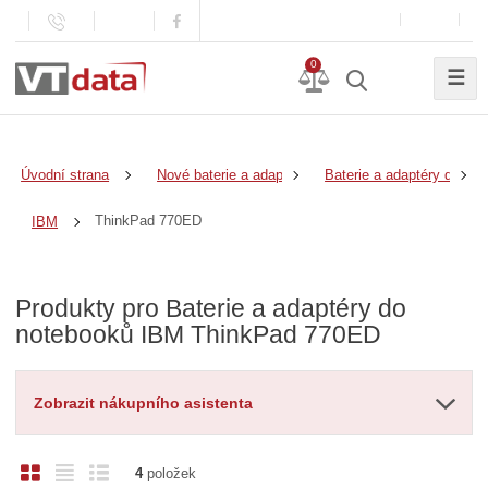
0
☰
Úvodní strana
Nové baterie a adaptéry
Baterie a adaptéry do no
ThinkPad 770ED
IBM
Produkty pro Baterie a adaptéry do
notebooků IBM ThinkPad 770ED
Zobrazit nákupního asistenta
O
T
Ř
4
položek