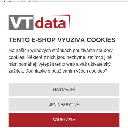
Sledování zásilek
Postup při převzetí zásilky
Informace k dostupnosti zboží
Obecné informace
TENTO E-SHOP VYUŽÍVÁ COOKIES
Na našich webových stránkách používáme soubory
cookies. Některé z nich jsou nezbytné, zatímco jiné
nám pomáhají vylepšit tento web a váš uživatelský
zážitek. Souhlasíte s používáním všech cookies?
NASTAVENÍ
© 2026, VT DATA, a.s.
Prohlášení o přístupnosti
|
Ochrana osobních údajů
|
Mapa stránek
|
|
Nastavení cookies
JEN NEZBYTNÉ
Vytvořila
eBRÁNA
SOUHLASÍM
5% slevu