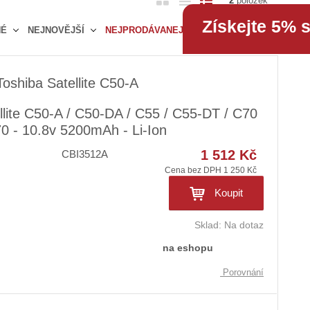
2
položek
b
a
á
Získejte 5% 
NÉ
NEJNOVĚJŠÍ
NEJPRODÁVANEJŠÍ
r
b
d
á
u
k
z
l
o
oshiba Satellite C50-A
k
k
v
o
o
ý
lite C50-A / C50-DA / C55 / C55-DT / C70
v
v
v
C70 - 10.8v 5200mAh - Li-Ion
ý
ý
ý
1 512 Kč
CBI3512A
v
v
p
Cena bez DPH 1 250 Kč
ý
ý
i
p
p
s
Koupit
i
i
s
s
Sklad:
Na dotaz
na eshopu
Porovnání