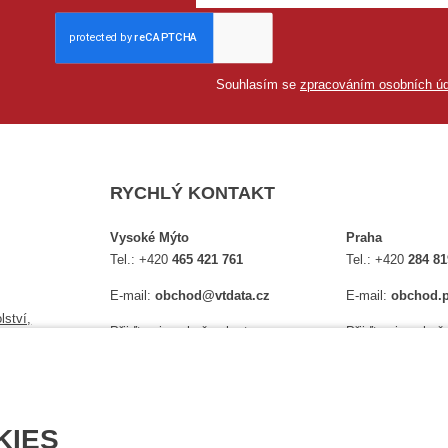
Souhlasím se
zpracováním osobních úd
RYCHLÝ KONTAKT
Vysoké Mýto
Praha
Tel.:
+420
465 421 761
Tel.:
+420
284 81
E-mail:
obchod@vtdata.cz
E-mail:
obchod.p
lství,
Přijďte si osobně vybrat:
Přijďte si osobně
é
Mapa
Na Košince 10
Úplný kontakt
Úplný kontakt
KIES