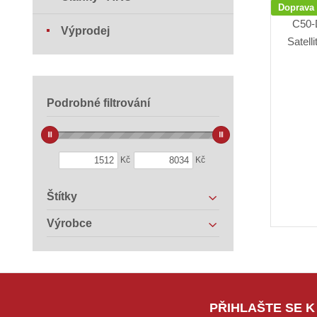
Doprava
Výprodej
Podrobné filtrování
Kč
Kč
Štítky
Výrobce
PŘIHLAŠTE SE K