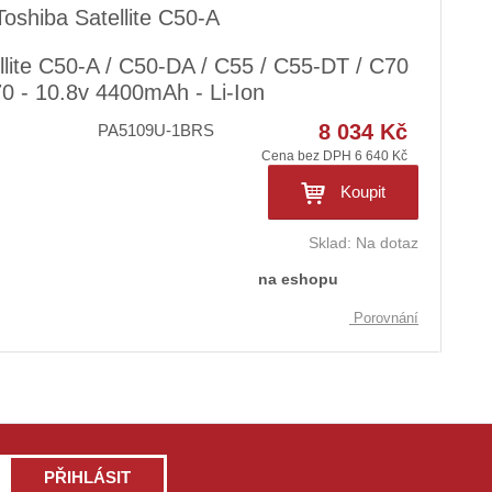
oshiba Satellite C50-A
lite C50-A / C50-DA / C55 / C55-DT / C70
C70 - 10.8v 4400mAh - Li-Ion
8 034 Kč
PA5109U-1BRS
Cena bez DPH 6 640 Kč
Koupit
Sklad:
Na dotaz
na eshopu
Porovnání
PŘIHLÁSIT