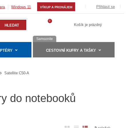
Přihlásit se
era
Windows 11
VÝKUP A PRONÁJEM
0
Košík je prázdný
Samsonite
APTÉRY
CESTOVNÍ KUFRY A TAŠKY
Satellite C50-A
ry do notebooků
O
T
Ř