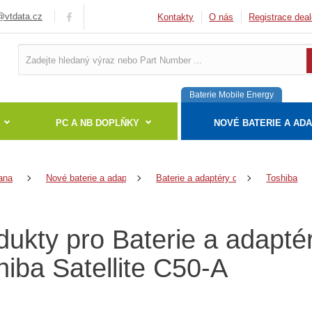
vtdata.cz
Kontakty
O nás
Registrace deal
Baterie Mobile Energy
PC A NB DOPLŇKY
NOVÉ BATERIE A AD
ana
Nové baterie a adaptéry
Baterie a adaptéry do notebooků
Toshiba
dukty pro Baterie a adapté
hiba Satellite C50-A