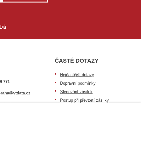
ajů
.
ČASTÉ DOTAZY
Nejčastější dotazy
9 771
Dopravní podmínky
Sledování zásilek
raha@vtdata.cz
Postup při převzetí zásilky
 vybrat:
Informace k dostupnosti zboží
6/3
Obecné informace