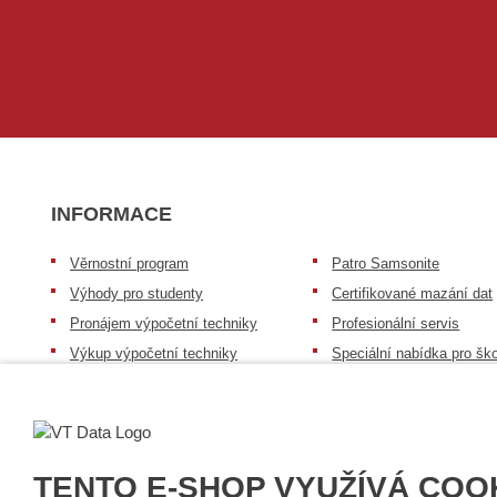
INFORMACE
Věrnostní program
Patro Samsonite
Výhody pro studenty
Certifikované mazání dat
Pronájem výpočetní techniky
Profesionální servis
Výkup výpočetní techniky
Speciální nabídka pro ško
zdravotnictví a neziskov
Patro repasovaná výpočetní
organizace
technika
Záruka na zboží
Patro baterie mobile energy
Reklamační řád
Zkušenosti našich zákazníků
TENTO E-SHOP VYUŽÍVÁ COO