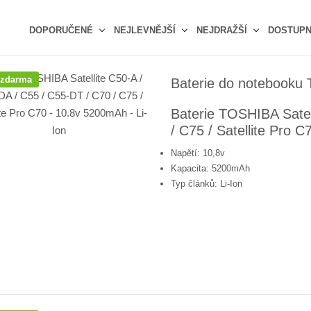
DOPORUČENÉ
NEJLEVNĚJŠÍ
NEJDRAŽŠÍ
DOSTUP
Ř
a
 zdarma
Baterie do notebooku T
z
e
Baterie TOSHIBA Satel
n
/ C75 / Satellite Pro 
í
p
Napětí: 10,8v
r
Kapacita: 5200mAh
o
Typ článků: Li-Ion
d
u
k
t
ů