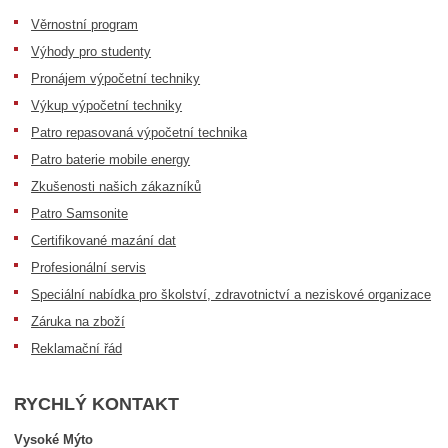
Věrnostní program
Výhody pro studenty
Pronájem výpočetní techniky
Výkup výpočetní techniky
Patro repasovaná výpočetní technika
Patro baterie mobile energy
Zkušenosti našich zákazníků
Patro Samsonite
Certifikované mazání dat
Profesionální servis
Speciální nabídka pro školství, zdravotnictví a neziskové organizace
Záruka na zboží
Reklamační řád
RYCHLÝ KONTAKT
Vysoké Mýto