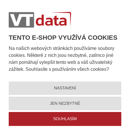
Postup při převzetí zásilky
Informace k dostupnosti zboží
Obecné informace
TENTO E-SHOP VYUŽÍVÁ COOKIES
Na našich webových stránkách používáme soubory
cookies. Některé z nich jsou nezbytné, zatímco jiné
nám pomáhají vylepšit tento web a váš uživatelský
zážitek. Souhlasíte s používáním všech cookies?
NASTAVENÍ
© 2026, VT DATA, a.s.
Prohlášení o přístupnosti
|
Ochrana osobních údajů
|
Mapa stránek
|
|
Nastavení cookies
JEN NEZBYTNÉ
Vytvořila
eBRÁNA
SOUHLASÍM
5% slevu