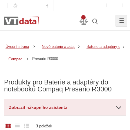
0
☰
Úvodní strana
Nové baterie a adaptéry
Baterie a adaptéry do no
Presario R3000
Compaq
Produkty pro Baterie a adaptéry do
notebooků Compaq Presario R3000
Zobrazit nákupního asistenta
O
T
Ř
3
položek