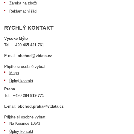
Záruka na zboží
Reklamační řád
RYCHLÝ KONTAKT
Vysoké Mýto
Tel.:
+420
465 421 761
E-mail:
obchod@vtdata.cz
Přijďte si osobně vybrat:
Mapa
Úplný kontakt
Praha
Tel.:
+420
284 819 771
E-mail:
obchod.praha@vtdata.cz
Přijďte si osobně vybrat:
Na Košince 106/3
Úplný kontakt