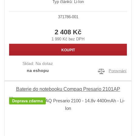
Typ článků: Li-Ion
371786-001
2 408 Kč
1 990 Kč bez DPH
KOUPIT
Sklad:
Na dotaz
na eshopu
Porovnání
Baterie do notebooku Compaq Presario 2101AP
Doprava zdarma