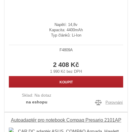
Napětí: 14,8v
Kapacita: 4400mAh
Typ článků: Li-Ion
F4809A
2 408 Kč
1 990 Kč bez DPH
KOUPIT
Sklad:
Na dotaz
na eshopu
Porovnání
Autoadaptér pro notebook Compaq Presario 2101AP