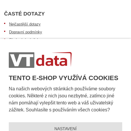
ČASTÉ DOTAZY
Nejčastější dotazy
Dopravní podmínky
Sledování zásilek
Postup při převzetí zásilky
Informace k dostupnosti zboží
Obecné informace
TENTO E-SHOP VYUŽÍVÁ COOKIES
Na našich webových stránkách používáme soubory
cookies. Některé z nich jsou nezbytné, zatímco jiné
nám pomáhají vylepšit tento web a váš uživatelský
zážitek. Souhlasíte s používáním všech cookies?
NASTAVENÍ
© 2026, VT DATA, a.s.