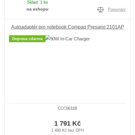
Sklad:
1 ks
na eshopu
Porovnání
Autoadaptér pro notebook Compaq Presario 2101AP
Doprava zdarma
CCC0631B
1 791 Kč
1 480 Kč bez DPH