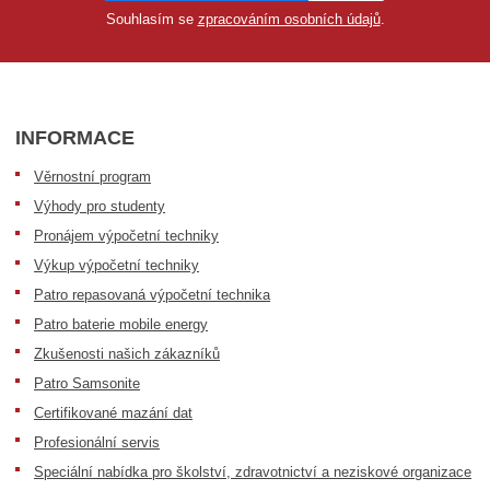
Souhlasím se
zpracováním osobních údajů
.
INFORMACE
Věrnostní program
Výhody pro studenty
Pronájem výpočetní techniky
Výkup výpočetní techniky
Patro repasovaná výpočetní technika
Patro baterie mobile energy
Zkušenosti našich zákazníků
Patro Samsonite
Certifikované mazání dat
Profesionální servis
Speciální nabídka pro školství, zdravotnictví a neziskové organizace