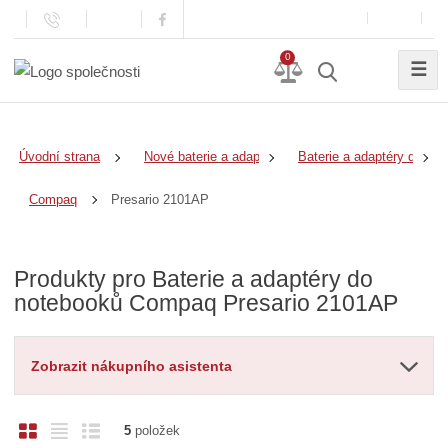
0
☰
Úvodní strana
Nové baterie a adaptéry
Baterie a adaptéry do no
Presario 2101AP
Compaq
Produkty pro Baterie a adaptéry do
notebooků Compaq Presario 2101AP
Zobrazit nákupního asistenta
O
T
Ř
5
položek