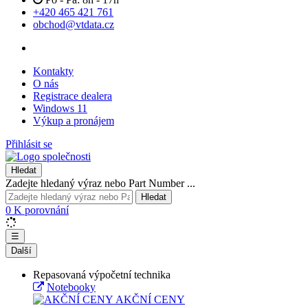
+420 465 421 761
obchod@vtdata.cz
Kontakty
O nás
Registrace dealera
Windows 11
Výkup a pronájem
Přihlásit se
Hledat
Zadejte hledaný výraz nebo Part Number ...
Hledat
0
K porovnání
☰
Další
Repasovaná výpočetní technika
Notebooky
AKČNÍ CENY