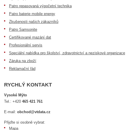
Patro repasovaná výpočetní technika
Patro baterie mobile energy
Zkušenosti našich zákazníků
Patro Samsonite
Certifikované mazání dat
Profesionální servis
Speciální nabídka pro školství, zdravotnictví a neziskové organizace
Záruka na zboží
Reklamační řád
RYCHLÝ KONTAKT
Vysoké Mýto
Tel.:
+420
465 421 761
E-mail:
obchod@vtdata.cz
Přijďte si osobně vybrat:
Mapa