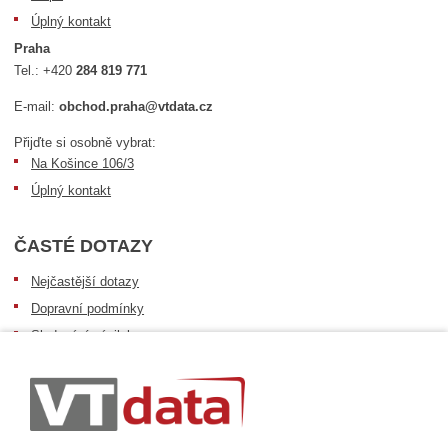
Úplný kontakt
Praha
Tel.:
+420
284 819 771
E-mail:
obchod.praha@vtdata.cz
Přijďte si osobně vybrat:
Na Košince 106/3
Úplný kontakt
ČASTÉ DOTAZY
Nejčastější dotazy
Dopravní podmínky
Sledování zásilek
Postup při převzetí zásilky
Informace k dostupnosti zboží
Obecné informace