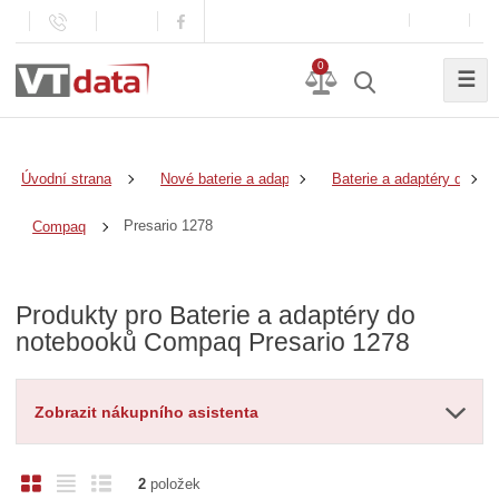
0
☰
Úvodní strana
Nové baterie a adaptéry
Baterie a adaptéry do no
Presario 1278
Compaq
Produkty pro Baterie a adaptéry do
notebooků Compaq Presario 1278
Zobrazit nákupního asistenta
O
T
Ř
2
položek