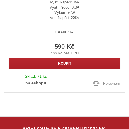
Výst. Napětí: 19v
Výst. Proud: 3,8A
Výkon: 70W
Vst. Napětí: 230v
CAA0631A
590 Kč
488 Kč bez DPH
KOUPIT
Sklad:
71 ks
na eshopu
Porovnání
PŘIHLAŠTE SE K ODBĚRU NOVINEK: