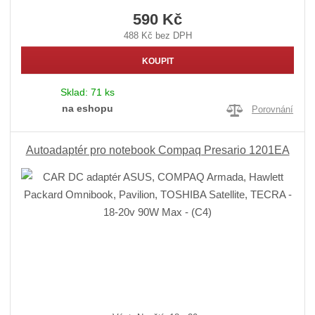
590 Kč
488 Kč bez DPH
KOUPIT
Sklad:
71 ks
na eshopu
Porovnání
Autoadaptér pro notebook Compaq Presario 1201EA