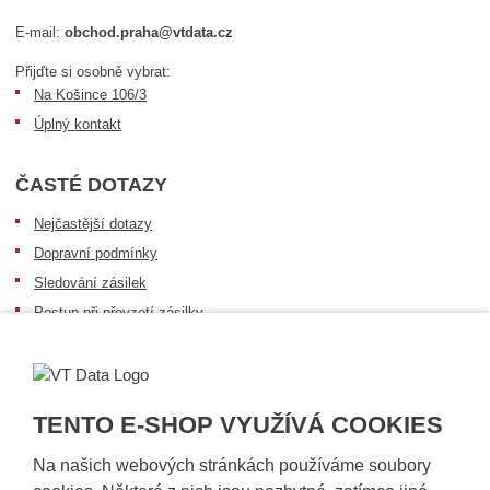
E-mail:
obchod.praha@vtdata.cz
Přijďte si osobně vybrat:
Na Košince 106/3
Úplný kontakt
ČASTÉ DOTAZY
Nejčastější dotazy
Dopravní podmínky
Sledování zásilek
Postup při převzetí zásilky
Informace k dostupnosti zboží
Obecné informace
TENTO E-SHOP VYUŽÍVÁ COOKIES
Na našich webových stránkách používáme soubory