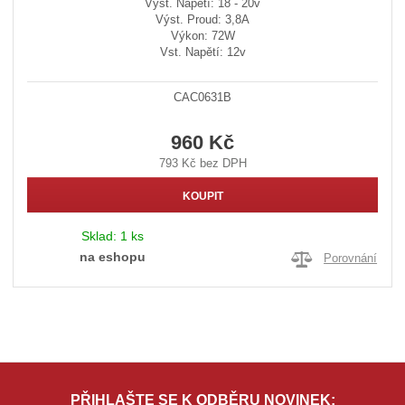
Výst. Napětí: 18 - 20v
Výst. Proud: 3,8A
Výkon: 72W
Vst. Napětí: 12v
CAC0631B
960 Kč
793 Kč bez DPH
KOUPIT
Sklad:
1 ks
na eshopu
Porovnání
PŘIHLAŠTE SE K ODBĚRU NOVINEK: