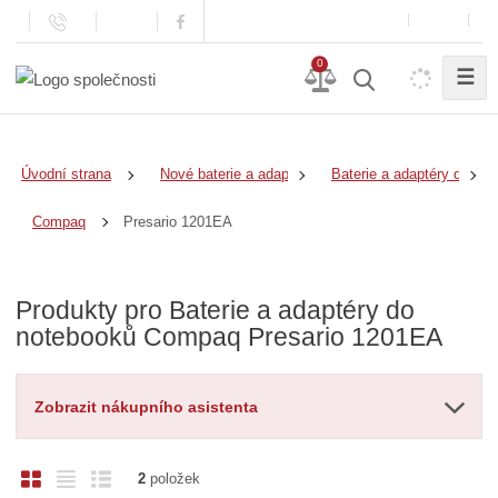
0
☰
Úvodní strana
Nové baterie a adaptéry
Baterie a adaptéry do no
Presario 1201EA
Compaq
Produkty pro Baterie a adaptéry do
notebooků Compaq Presario 1201EA
Zobrazit nákupního asistenta
O
T
Ř
2
položek