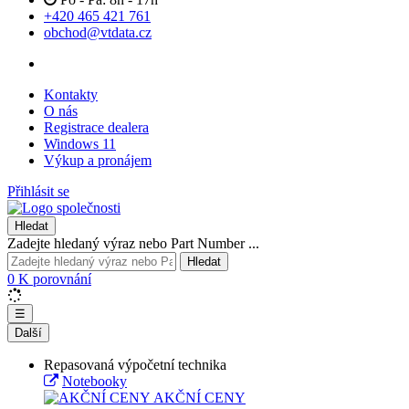
+420 465 421 761
obchod@vtdata.cz
Kontakty
O nás
Registrace dealera
Windows 11
Výkup a pronájem
Přihlásit se
Hledat
Zadejte hledaný výraz nebo Part Number ...
Hledat
0
K porovnání
☰
Další
Repasovaná výpočetní technika
Notebooky
AKČNÍ CENY