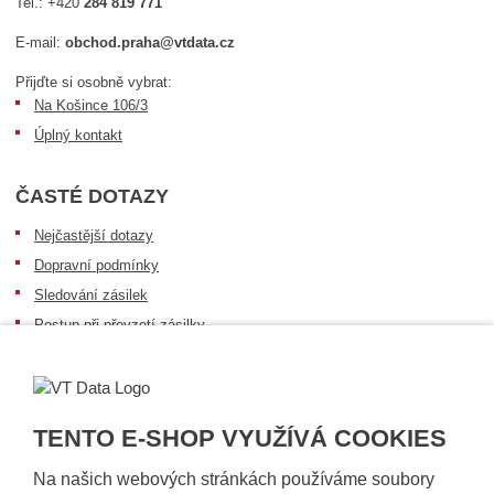
Tel.:
+420
284 819 771
E-mail:
obchod.praha@vtdata.cz
Přijďte si osobně vybrat:
Na Košince 106/3
Úplný kontakt
ČASTÉ DOTAZY
Nejčastější dotazy
Dopravní podmínky
Sledování zásilek
Postup při převzetí zásilky
Informace k dostupnosti zboží
Obecné informace
TENTO E-SHOP VYUŽÍVÁ COOKIES
Na našich webových stránkách používáme soubory