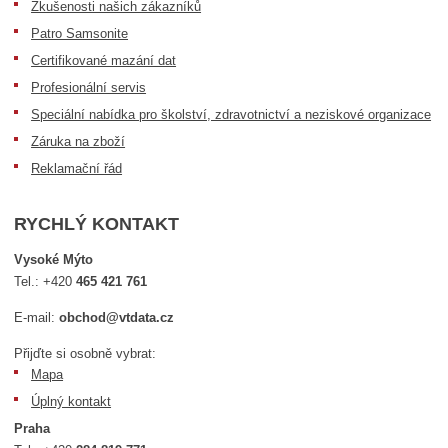
Zkušenosti našich zákazníků
Patro Samsonite
Certifikované mazání dat
Profesionální servis
Speciální nabídka pro školství, zdravotnictví a neziskové organizace
Záruka na zboží
Reklamační řád
RYCHLÝ KONTAKT
Vysoké Mýto
Tel.:
+420
465 421 761
E-mail:
obchod@vtdata.cz
Přijďte si osobně vybrat:
Mapa
Úplný kontakt
Praha