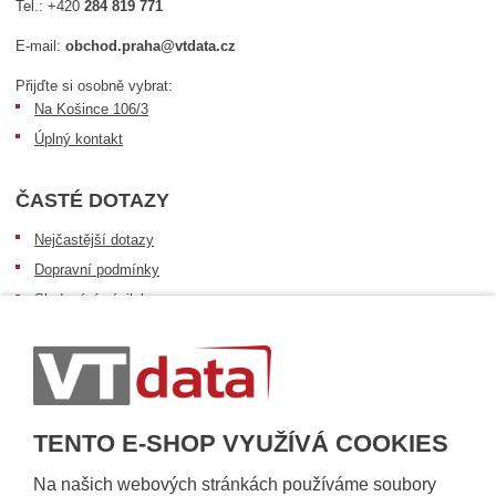
Tel.:
+420
284 819 771
E-mail:
obchod.praha@vtdata.cz
Přijďte si osobně vybrat:
Na Košince 106/3
Úplný kontakt
ČASTÉ DOTAZY
Nejčastější dotazy
Dopravní podmínky
Sledování zásilek
Postup při převzetí zásilky
Informace k dostupnosti zboží
Obecné informace
TENTO E-SHOP VYUŽÍVÁ COOKIES
Na našich webových stránkách používáme soubory