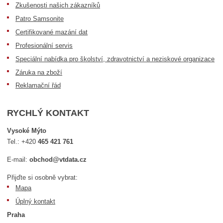
Zkušenosti našich zákazníků
Patro Samsonite
Certifikované mazání dat
Profesionální servis
Speciální nabídka pro školství, zdravotnictví a neziskové organizace
Záruka na zboží
Reklamační řád
RYCHLÝ KONTAKT
Vysoké Mýto
Tel.:
+420
465 421 761
E-mail:
obchod@vtdata.cz
Přijďte si osobně vybrat:
Mapa
Úplný kontakt
Praha