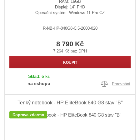
RAM: 16GB
Displej: 14" FHD
Operační systém: Windows 11 Pro CZ
R-NB-HP-840G8-Ci5-2600-020
8 790 Kč
7 264 Kč bez DPH
KOUPIT
Sklad:
6 ks
na eshopu
Porovnání
Tenký notebook - HP EliteBook 840 G8 stav "B"
Doprava zdarma