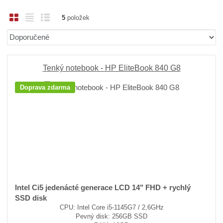
O
T
Ř
5
položek
b
a
á
Ř
r
b
d
a
á
u
k
z
z
l
o
e
Tenký notebook - HP EliteBook 840 G8
n
k
k
v
Doprava zdarma
í
o
o
ý
p
v
v
v
r
ý
ý
ý
o
v
v
p
d
ý
ý
i
u
p
p
s
k
i
i
t
ů
s
s
Intel Ci5 jedenácté generace LCD 14" FHD + rychlý
SSD disk
CPU: Intel Core i5-1145G7 / 2,6GHz
Pevný disk: 256GB SSD