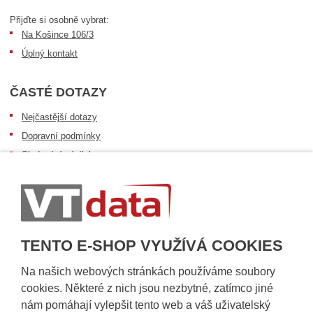
Přijďte si osobně vybrat:
Na Košince 106/3
Úplný kontakt
ČASTÉ DOTAZY
Nejčastější dotazy
Dopravní podmínky
Sledování zásilek
Postup při převzetí zásilky
Informace k dostupnosti zboží
Obecné informace
TENTO E-SHOP VYUŽÍVÁ COOKIES
Na našich webových stránkách používáme soubory
cookies. Některé z nich jsou nezbytné, zatímco jiné
nám pomáhají vylepšit tento web a váš uživatelský