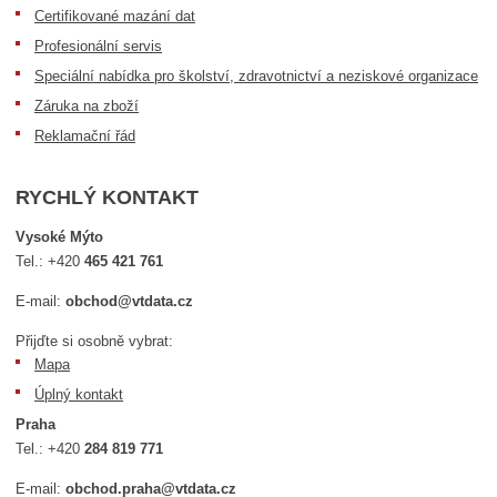
Certifikované mazání dat
Profesionální servis
Speciální nabídka pro školství, zdravotnictví a neziskové organizace
Záruka na zboží
Reklamační řád
RYCHLÝ KONTAKT
Vysoké Mýto
Tel.:
+420
465 421 761
E-mail:
obchod@vtdata.cz
Přijďte si osobně vybrat:
Mapa
Úplný kontakt
Praha
Tel.:
+420
284 819 771
E-mail:
obchod.praha@vtdata.cz