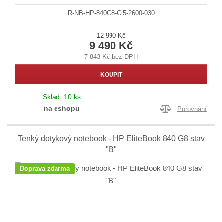
R-NB-HP-840G8-Ci5-2600-030
12 990 Kč
9 490 Kč
7 843 Kč bez DPH
KOUPIT
Sklad:
10 ks
na eshopu
Porovnání
Tenký dotykový notebook - HP EliteBook 840 G8 stav
"B"
Doprava zdarma