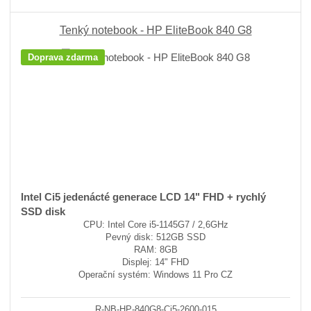
Tenký notebook - HP EliteBook 840 G8
Doprava zdarma
Intel Ci5 jedenácté generace LCD 14" FHD + rychlý
SSD disk
CPU: Intel Core i5-1145G7 / 2,6GHz
Pevný disk: 512GB SSD
RAM: 8GB
Displej: 14" FHD
Operační systém: Windows 11 Pro CZ
R-NB-HP-840G8-Ci5-2600-015