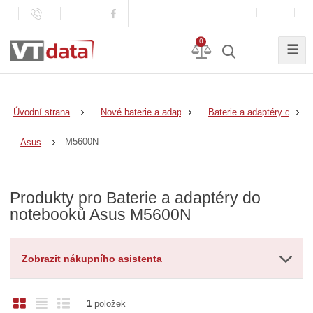
0
☰
Úvodní strana
Nové baterie a adaptéry
Baterie a adaptéry do no
M5600N
Asus
Produkty pro Baterie a adaptéry do
notebooků Asus M5600N
Zobrazit nákupního asistenta
O
T
Ř
1
položek