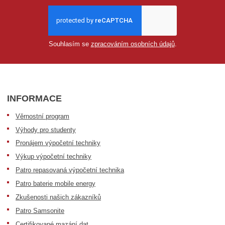
Souhlasím se
zpracováním osobních údajů
.
INFORMACE
Věrnostní program
Výhody pro studenty
Pronájem výpočetní techniky
Výkup výpočetní techniky
Patro repasovaná výpočetní technika
Patro baterie mobile energy
Zkušenosti našich zákazníků
Patro Samsonite
Certifikované mazání dat