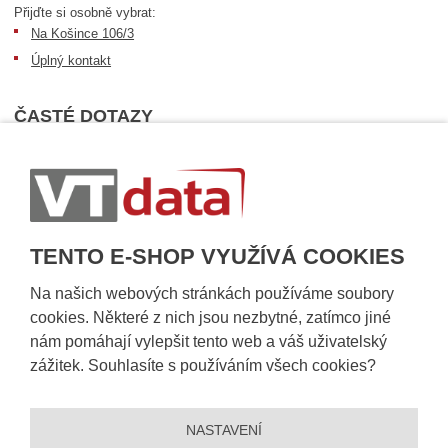
Přijďte si osobně vybrat:
Na Košince 106/3
Úplný kontakt
ČASTÉ DOTAZY
Nejčastější dotazy
Dopravní podmínky
Sledování zásilek
Postup při převzetí zásilky
TENTO E-SHOP VYUŽÍVÁ COOKIES
Informace k dostupnosti zboží
Obecné informace
Na našich webových stránkách používáme soubory
cookies. Některé z nich jsou nezbytné, zatímco jiné
nám pomáhají vylepšit tento web a váš uživatelský
zážitek. Souhlasíte s používáním všech cookies?
NASTAVENÍ