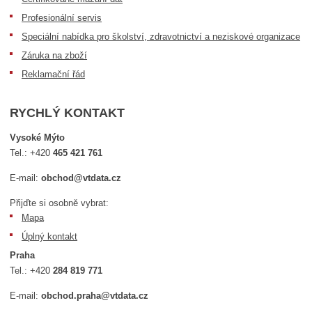
Profesionální servis
Speciální nabídka pro školství, zdravotnictví a neziskové organizace
Záruka na zboží
Reklamační řád
RYCHLÝ KONTAKT
Vysoké Mýto
Tel.:
+420
465 421 761
E-mail:
obchod@vtdata.cz
Přijďte si osobně vybrat:
Mapa
Úplný kontakt
Praha
Tel.:
+420
284 819 771
E-mail:
obchod.praha@vtdata.cz