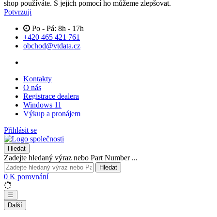
shop používáte. S jejich pomocí ho můžeme zlepšovat.
Potvrzuji
Po - Pá: 8h - 17h
+420 465 421 761
obchod@vtdata.cz
Kontakty
O nás
Registrace dealera
Windows 11
Výkup a pronájem
Přihlásit se
Hledat
Zadejte hledaný výraz nebo Part Number ...
Hledat
0
K porovnání
☰
Další