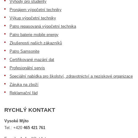
Výhody pro studenty
Pronájem výpočetní techniky
Výkup výpočetní techniky
Patro repasovaná výpočetní technika
Patro baterie mobile energy
Zkušenosti našich zákazníků
Patro Samsonite
Certifikované mazání dat
Profesionální servis
Speciální nabídka pro školství, zdravotnictví a neziskové organizace
Záruka na zboží
Reklamační řád
RYCHLÝ KONTAKT
Vysoké Mýto
Tel.:
+420
465 421 761