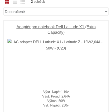
O
T
Ř
2
položek
b
a
á
Ř
r
b
d
a
á
u
k
z
z
l
o
e
Adaptér pro notebook Dell Latitude X1 (Extra
n
k
k
v
Capacity)
í
o
o
ý
p
v
v
v
r
ý
ý
ý
o
v
v
p
d
ý
ý
i
u
p
p
s
k
i
i
t
ů
s
s
Výst. Napětí: 19v
Výst. Proud: 2,64A
Výkon: 50W
Vst. Napětí: 230v