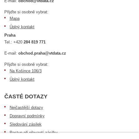
E-mail:
obchod@vtdata.cz
Přijďte si osobně vybrat:
Mapa
Úplný kontakt
Praha
Tel.:
+420
284 819 771
E-mail:
obchod.praha@vtdata.cz
Přijďte si osobně vybrat:
Na Košince 106/3
Úplný kontakt
ČASTÉ DOTAZY
Nejčastější dotazy
Dopravní podmínky
Sledování zásilek
Postup při převzetí zásilky