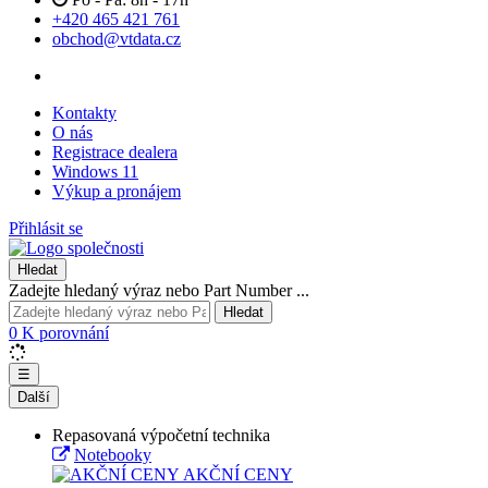
+420 465 421 761
obchod@vtdata.cz
Kontakty
O nás
Registrace dealera
Windows 11
Výkup a pronájem
Přihlásit se
Hledat
Zadejte hledaný výraz nebo Part Number ...
Hledat
0
K porovnání
☰
Další
Repasovaná výpočetní technika
Notebooky
AKČNÍ CENY