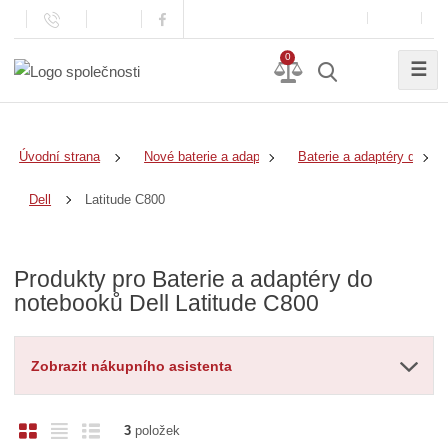
0
☰
Úvodní strana
Nové baterie a adaptéry
Baterie a adaptéry do no
Latitude C800
Dell
Produkty pro Baterie a adaptéry do
notebooků Dell Latitude C800
Zobrazit nákupního asistenta
O
T
Ř
3
položek