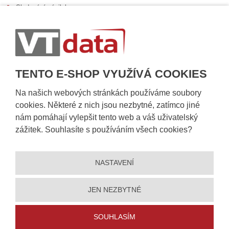
Sledování zásilek
Postup při převzetí zásilky
Informace k dostupnosti zboží
Obecné informace
TENTO E-SHOP VYUŽÍVÁ COOKIES
Na našich webových stránkách používáme soubory
cookies. Některé z nich jsou nezbytné, zatímco jiné
nám pomáhají vylepšit tento web a váš uživatelský
zážitek. Souhlasíte s používáním všech cookies?
NASTAVENÍ
© 2026, VT DATA, a.s.
Prohlášení o přístupnosti
|
Ochrana osobních údajů
|
Mapa stránek
|
|
Nastavení cookies
JEN NEZBYTNÉ
Vytvořila
eBRÁNA
SOUHLASÍM
5% slevu