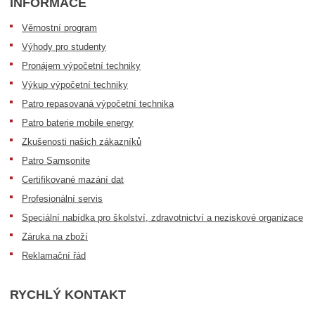
INFORMACE
Věrnostní program
Výhody pro studenty
Pronájem výpočetní techniky
Výkup výpočetní techniky
Patro repasovaná výpočetní technika
Patro baterie mobile energy
Zkušenosti našich zákazníků
Patro Samsonite
Certifikované mazání dat
Profesionální servis
Speciální nabídka pro školství, zdravotnictví a neziskové organizace
Záruka na zboží
Reklamační řád
RYCHLÝ KONTAKT