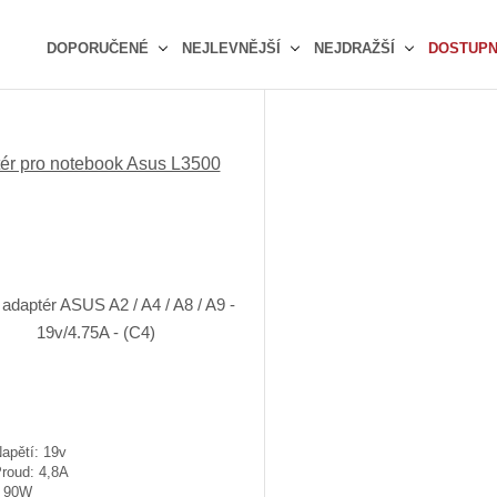
DOPORUČENÉ
NEJLEVNĚJŠÍ
NEJDRAŽŠÍ
DOSTUP
Ř
a
z
e
ér pro notebook Asus L3500
n
í
p
r
o
d
u
k
t
ů
apětí: 19v
Proud: 4,8A
: 90W