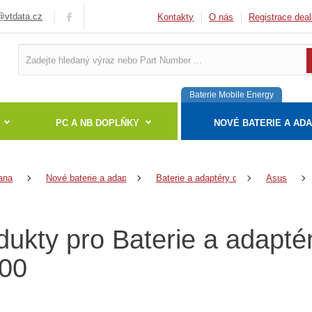
vtdata.cz
Kontakty
O nás
Registrace deal
Baterie Mobile Energy
PC A NB DOPLŇKY
NOVÉ BATERIE A AD
ana
Nové baterie a adaptéry
Baterie a adaptéry do notebooků
Asus
dukty pro Baterie a adapt
00