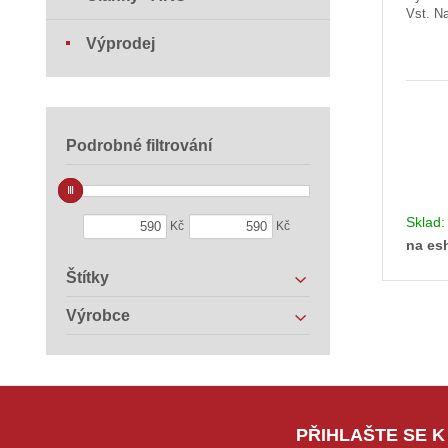
Vst. Na
Výprodej
Podrobné filtrování
Sklad
Kč
Kč
na es
Štítky
Výrobce
PŘIHLAŠTE SE K