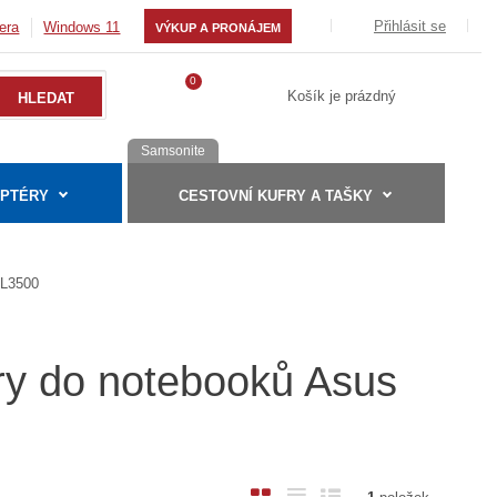
Přihlásit se
era
Windows 11
VÝKUP A PRONÁJEM
0
Košík je prázdný
Samsonite
APTÉRY
CESTOVNÍ KUFRY A TAŠKY
L3500
éry do notebooků Asus
O
T
Ř