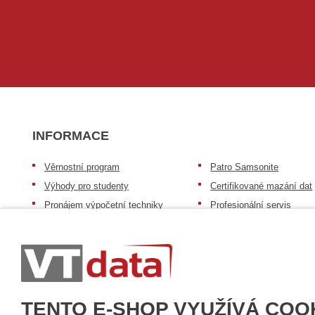
INFORMACE
Věrnostní program
Patro Samsonite
Výhody pro studenty
Certifikované mazání dat
Pronájem výpočetní techniky
Profesionální servis
Výkup výpočetní techniky
Speciální nabídka pro ško
zdravotnictví a neziskov
Patro repasovaná výpočetní
organizace
technika
Záruka na zboží
Patro baterie mobile energy
Reklamační řád
Zkušenosti našich zákazníků
TENTO E-SHOP VYUŽÍVÁ COO