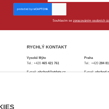
Souhlasím se
zpracováním osobních úd
RYCHLÝ KONTAKT
Vysoké Mýto
Praha
Tel.:
+420
465 421 761
Tel.:
+420
284 81
E-mail:
obchod@vtdata.cz
E-mail:
obchod.p
lství,
Přijďte si osobně vybrat:
Přijďte si osobně
é
Mapa
Na Košince 10
Úplný kontakt
Úplný kontakt
KIES