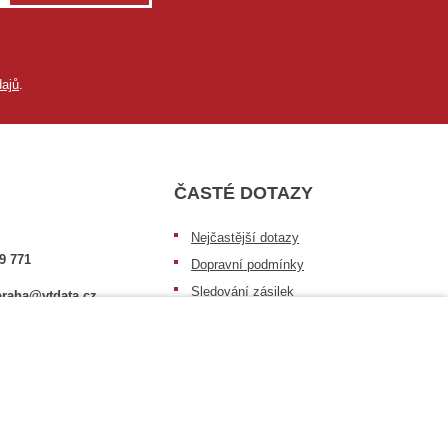
ajů
.
ČASTÉ DOTAZY
Nejčastější dotazy
9 771
Dopravní podmínky
Sledování zásilek
raha@vtdata.cz
Postup při převzetí zásilky
 vybrat:
Informace k dostupnosti zboží
6/3
Obecné informace