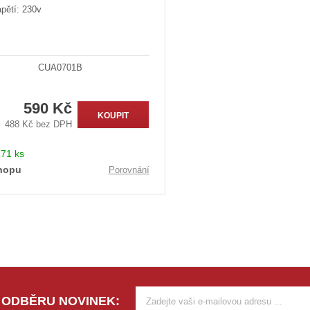
pětí: 230v
CUA0701B
590 Kč
KOUPIT
488 Kč bez DPH
:
71 ks
hopu
Porovnání
 ODBĚRU NOVINEK: