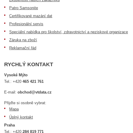
Patro Samsonite
Certifikované mazání dat
Profesionální servis
Speciální nabídka pro školství, zdravotnictví a neziskové organizace
Záruka na zboží
Reklamační řád
RYCHLÝ KONTAKT
Vysoké Mýto
Tel.:
+420
465 421 761
E-mail:
obchod@vtdata.cz
Přijďte si osobně vybrat:
Mapa
Úplný kontakt
Praha
Tel.:
+420
284 819 771