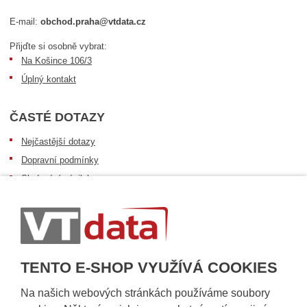
E-mail:
obchod.praha@vtdata.cz
Přijďte si osobně vybrat:
Na Košince 106/3
Úplný kontakt
ČASTÉ DOTAZY
Nejčastější dotazy
Dopravní podmínky
Sledování zásilek
Postup při převzetí zásilky
Informace k dostupnosti zboží
Obecné informace
TENTO E-SHOP VYUŽÍVÁ COOKIES
Na našich webových stránkách používáme soubory