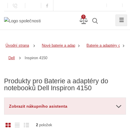
0
☰
Úvodní strana
Nové baterie a adaptéry
Baterie a adaptéry do no
Inspiron 4150
Dell
Produkty pro Baterie a adaptéry do
notebooků Dell Inspiron 4150
Zobrazit nákupního asistenta
O
T
Ř
2
položek