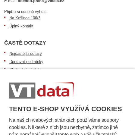
E-mail:
obchod.praha@vtdata.cz
Přijďte si osobně vybrat:
Na Košince 106/3
Úplný kontakt
ČASTÉ DOTAZY
Nejčastější dotazy
Dopravní podmínky
Sledování zásilek
Postup při převzetí zásilky
Informace k dostupnosti zboží
Obecné informace
TENTO E-SHOP VYUŽÍVÁ COOKIES
Na našich webových stránkách používáme soubory
cookies. Některé z nich jsou nezbytné, zatímco jiné
nám pomáhají vylepšit tento web a váš uživatelský