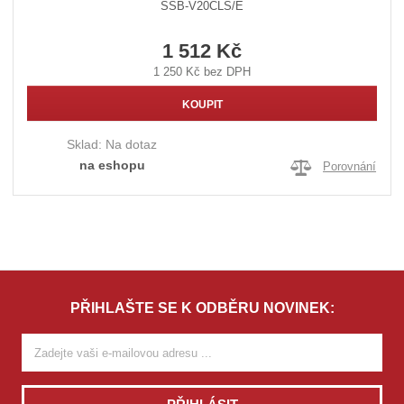
SSB-V20CLS/E
1 512 Kč
1 250 Kč bez DPH
KOUPIT
Sklad:
Na dotaz
na eshopu
Porovnání
PŘIHLAŠTE SE K ODBĚRU NOVINEK: