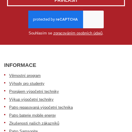
PŘIHLÁSIT
Souhlasím se
zpracováním osobních údajů
.
INFORMACE
Věrnostní program
Výhody pro studenty
Pronájem výpočetní techniky
Výkup výpočetní techniky
Patro repasovaná výpočetní technika
Patro baterie mobile energy
Zkušenosti našich zákazníků
Patro Samsonite