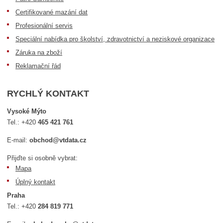
Certifikované mazání dat
Profesionální servis
Speciální nabídka pro školství, zdravotnictví a neziskové organizace
Záruka na zboží
Reklamační řád
RYCHLÝ KONTAKT
Vysoké Mýto
Tel.:
+420
465 421 761
E-mail:
obchod@vtdata.cz
Přijďte si osobně vybrat:
Mapa
Úplný kontakt
Praha
Tel.:
+420
284 819 771