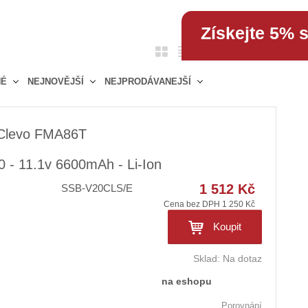
Získejte 5% 
O
T
Ř
1
položek
b
a
á
NÉ
NEJNOVĚJŠÍ
NEJPRODÁVANEJŠÍ
r
b
d
á
u
k
z
l
o
 Clevo FMA86T
k
k
v
o
o
ý
- 11.1v 6600mAh - Li-Ion
v
v
v
ý
ý
1 512 Kč
ý
SSB-V20CLS/E
v
v
p
Cena bez DPH 1 250 Kč
ý
ý
i
Koupit
p
p
s
i
i
Sklad:
Na dotaz
s
s
na eshopu
Porovnání