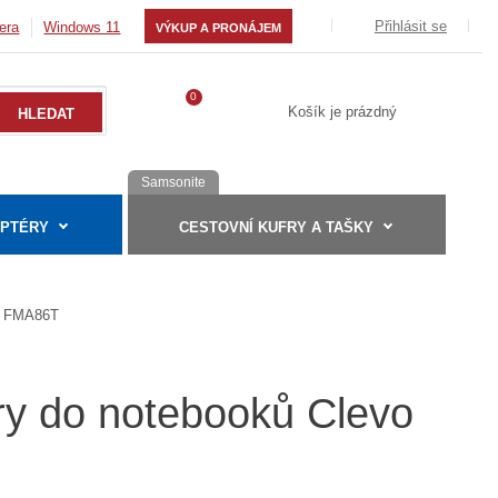
Přihlásit se
era
Windows 11
VÝKUP A PRONÁJEM
0
Košík je prázdný
Samsonite
APTÉRY
CESTOVNÍ KUFRY A TAŠKY
FMA86T
ry do notebooků Clevo