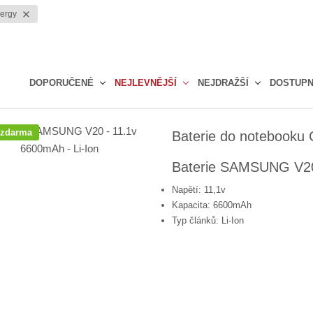
nergy
DOPORUČENÉ
NEJLEVNĚJŠÍ
NEJDRAŽŠÍ
DOSTUP
Ř
a
 zdarma
Baterie do notebooku
z
e
Baterie SAMSUNG V20 
n
í
Napětí: 11,1v
p
Kapacita: 6600mAh
r
Typ článků: Li-Ion
o
d
u
k
t
ů