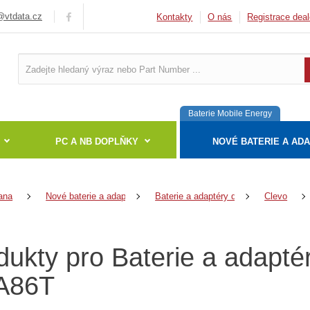
vtdata.cz
Kontakty
O nás
Registrace deal
Baterie Mobile Energy
PC A NB DOPLŇKY
NOVÉ BATERIE A AD
ana
Nové baterie a adaptéry
Baterie a adaptéry do notebooků
Clevo
dukty pro Baterie a adapté
A86T