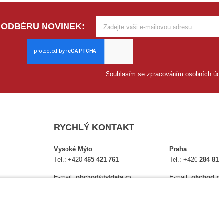
 ODBĚRU NOVINEK:
Souhlasím se
zpracováním osobních úd
RYCHLÝ KONTAKT
Vysoké Mýto
Praha
Tel.:
+420
465 421 761
Tel.:
+420
284 81
E-mail:
obchod@vtdata.cz
E-mail:
obchod.p
lství,
Přijďte si osobně vybrat:
Přijďte si osobně
é
Mapa
Na Košince 10
Úplný kontakt
Úplný kontakt