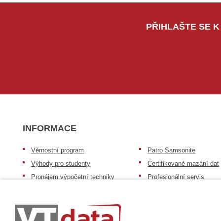
PŘIHLAŠTE SE K
INFORMACE
Věrnostní program
Patro Samsonite
Výhody pro studenty
Certifikované mazání dat
Pronájem výpočetní techniky
Profesionální servis
Výkup výpočetní techniky
Speciální nabídka pro ško
zdravotnictví a neziskov
Patro repasovaná výpočetní
organizace
technika