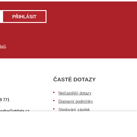
PŘIHLÁSIT
ajů
.
ČASTÉ DOTAZY
Nejčastější dotazy
9 771
Dopravní podmínky
Sledování zásilek
raha@vtdata.cz
Postup při převzetí zásilky
 vybrat:
Informace k dostupnosti zboží
6/3
Obecné informace