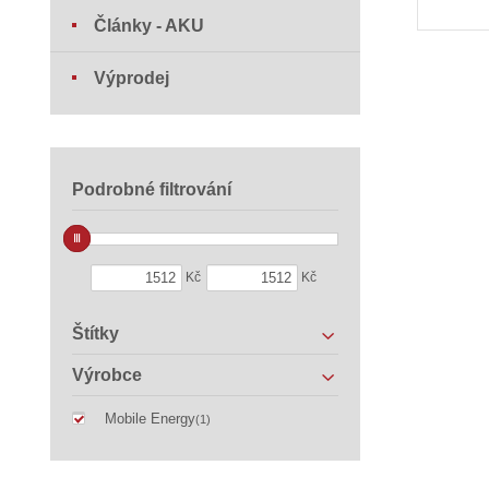
Články - AKU
Výprodej
Podrobné filtrování
Kč
Kč
Štítky
Výrobce
Mobile Energy
(1)