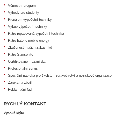
Věrnostní program
Výhody pro studenty
Pronájem výpočetní techniky
Výkup výpočetní techniky
Patro repasovaná výpočetní technika
Patro baterie mobile energy
Zkušenosti našich zákazníků
Patro Samsonite
Certifikované mazání dat
Profesionální servis
Speciální nabídka pro školství, zdravotnictví a neziskové organizace
Záruka na zboží
Reklamační řád
RYCHLÝ KONTAKT
Vysoké Mýto