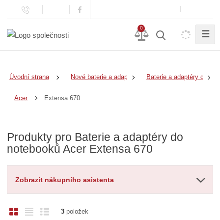
0
☰
Úvodní strana
Nové baterie a adaptéry
Baterie a adaptéry do no
Extensa 670
Acer
Produkty pro Baterie a adaptéry do
notebooků Acer Extensa 670
Zobrazit nákupního asistenta
O
T
Ř
3
položek