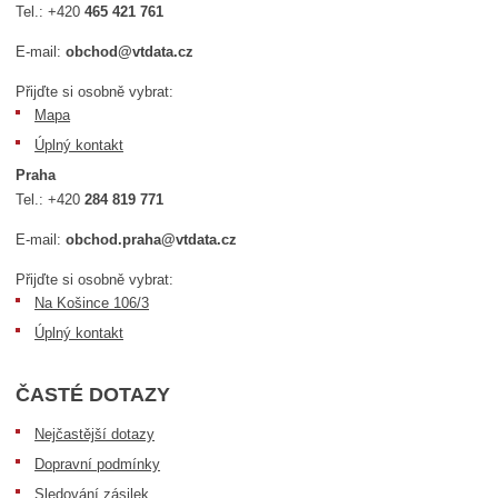
Tel.:
+420
465 421 761
E-mail:
obchod@vtdata.cz
Přijďte si osobně vybrat:
Mapa
Úplný kontakt
Praha
Tel.:
+420
284 819 771
E-mail:
obchod.praha@vtdata.cz
Přijďte si osobně vybrat:
Na Košince 106/3
Úplný kontakt
ČASTÉ DOTAZY
Nejčastější dotazy
Dopravní podmínky
Sledování zásilek