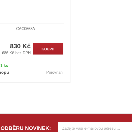
CAC0668A
830 Kč
KOUPIT
686 Kč bez DPH
:
1 ks
hopu
Porovnání
 ODBĚRU NOVINEK: