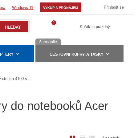
Přihlásit se
era
Windows 11
VÝKUP A PRONÁJEM
0
Košík je prázdný
Samsonite
APTÉRY
CESTOVNÍ KUFRY A TAŠKY
Extensa 4100 serie
ry do notebooků Acer
O
T
Ř