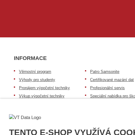
INFORMACE
Věrnostní program
Patro Samsonite
Výhody pro studenty
Certifikované mazání dat
Pronájem výpočetní techniky
Profesionální servis
Výkup výpočetní techniky
Speciální nabídka pro ško
zdravotnictví a neziskov
Patro repasovaná výpočetní
organizace
technika
Záruka na zboží
Patro baterie mobile energy
Reklamační řád
Zkušenosti našich zákazníků
TENTO E-SHOP VYUŽÍVÁ COO