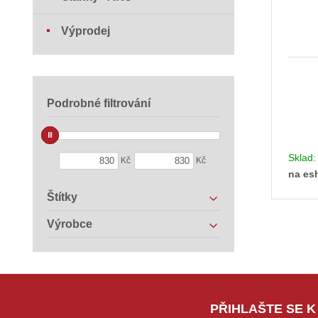
Výprodej
Podrobné filtrování
Sklad
Kč
Kč
na es
Štítky
Výrobce
PŘIHLAŠTE SE K