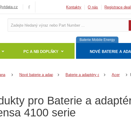
vtdata.cz
Kontakty
O nás
Registrace deal
Baterie Mobile Energy
PC A NB DOPLŇKY
NOVÉ BATERIE A AD
ana
Nové baterie a adaptéry
Baterie a adaptéry do notebooků
Acer
dukty pro Baterie a adapté
ensa 4100 serie