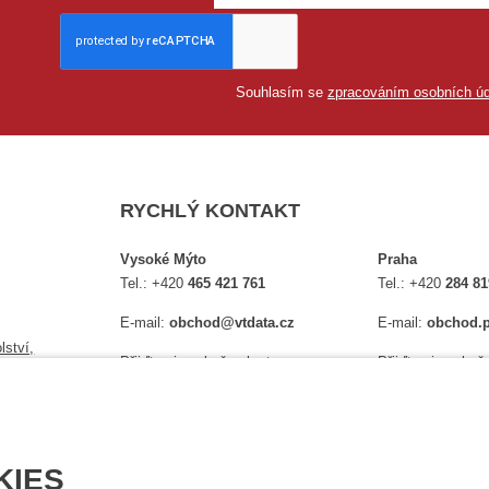
Souhlasím se
zpracováním osobních úd
RYCHLÝ KONTAKT
Vysoké Mýto
Praha
Tel.:
+420
465 421 761
Tel.:
+420
284 81
E-mail:
obchod@vtdata.cz
E-mail:
obchod.p
lství,
Přijďte si osobně vybrat:
Přijďte si osobně
é
Mapa
Na Košince 10
Úplný kontakt
Úplný kontakt
KIES