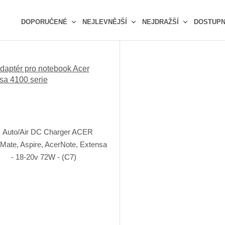
DOPORUČENÉ
NEJLEVNĚJŠÍ
NEJDRAŽŠÍ
DOSTUP
Ř
a
z
daptér pro notebook Acer
e
sa 4100 serie
n
í
p
r
o
d
u
k
t
ů