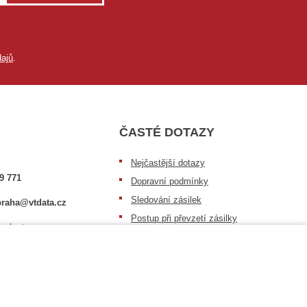
ajů
.
ČASTÉ DOTAZY
Nejčastější dotazy
9 771
Dopravní podmínky
Sledování zásilek
raha@vtdata.cz
Postup při převzetí zásilky
 vybrat:
Informace k dostupnosti zboží
6/3
Obecné informace