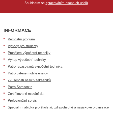
Souhlasím se
zpracováním osobních údajů
.
INFORMACE
Věrnostní program
Výhody pro studenty
Pronájem výpočetní techniky
Výkup výpočetní techniky
Patro repasovaná výpočetní technika
Patro baterie mobile energy
Zkušenosti našich zákazníků
Patro Samsonite
Certifikované mazání dat
Profesionální servis
Speciální nabídka pro školství, zdravotnictví a neziskové organizace