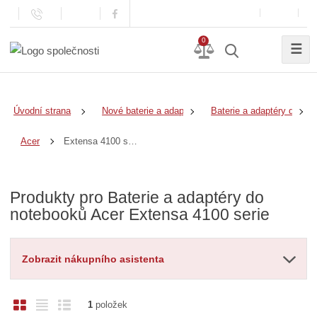
0
☰
Úvodní strana
Nové baterie a adaptéry
Baterie a adaptéry do no
Extensa 4100 serie
Acer
Produkty pro Baterie a adaptéry do
notebooků Acer Extensa 4100 serie
Zobrazit nákupního asistenta
O
T
Ř
1
položek