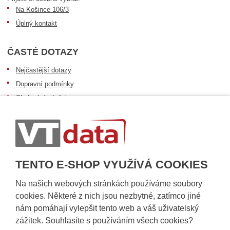
Na Košince 106/3
Úplný kontakt
ČASTÉ DOTAZY
Nejčastější dotazy
Dopravní podmínky
Sledování zásilek
Postup při převzetí zásilky
Informace k dostupnosti zboží
Obecné informace
TENTO E-SHOP VYUŽÍVÁ COOKIES
Na našich webových stránkách používáme soubory
cookies. Některé z nich jsou nezbytné, zatímco jiné
nám pomáhají vylepšit tento web a váš uživatelský
zážitek. Souhlasíte s používáním všech cookies?