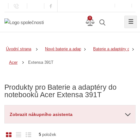
0
☰
Úvodní strana
Nové baterie a adaptéry
Baterie a adaptéry do no
Extensa 391T
Acer
Produkty pro Baterie a adaptéry do
notebooků Acer Extensa 391T
Zobrazit nákupního asistenta
O
T
Ř
5
položek