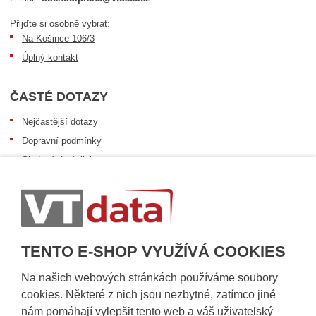
Přijďte si osobně vybrat:
Na Košince 106/3
Úplný kontakt
ČASTÉ DOTAZY
Nejčastější dotazy
Dopravní podmínky
Sledování zásilek
Postup při převzetí zásilky
Informace k dostupnosti zboží
Obecné informace
TENTO E-SHOP VYUŽÍVÁ COOKIES
Na našich webových stránkách používáme soubory
cookies. Některé z nich jsou nezbytné, zatímco jiné
nám pomáhají vylepšit tento web a váš uživatelský