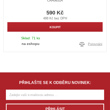
CAA0631A
590 Kč
488 Kč bez DPH
KOUPIT
Sklad:
71 ks
na eshopu
Porovnání
PŘIHLAŠTE SE K ODBĚRU NOVINEK:
PŘIHLÁSIT