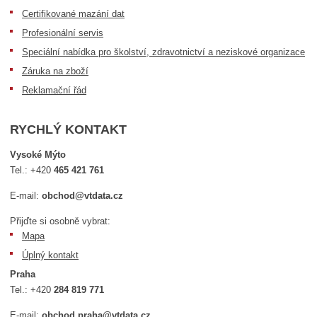
Certifikované mazání dat
Profesionální servis
Speciální nabídka pro školství, zdravotnictví a neziskové organizace
Záruka na zboží
Reklamační řád
RYCHLÝ KONTAKT
Vysoké Mýto
Tel.:
+420
465 421 761
E-mail:
obchod@vtdata.cz
Přijďte si osobně vybrat:
Mapa
Úplný kontakt
Praha
Tel.:
+420
284 819 771
E-mail:
obchod.praha@vtdata.cz