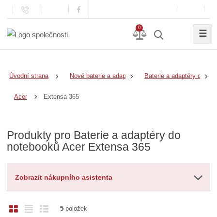
0
☰
Úvodní strana
Nové baterie a adaptéry
Baterie a adaptéry do no
Extensa 365
Acer
Produkty pro Baterie a adaptéry do
notebooků Acer Extensa 365
Zobrazit nákupního asistenta
O
T
Ř
5
položek