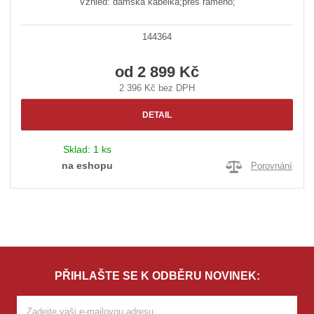
Vzhled: dámská kabelka;přes rameno;
144364
od
2 899 Kč
2 396 Kč bez DPH
DETAIL
Sklad:
1 ks
na eshopu
Porovnání
PŘIHLAŠTE SE K ODBĚRU NOVINEK: