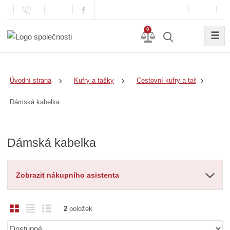
0
☰
Úvodní strana
Kufry a tašky
Cestovní kufry a tašky
Dámská kabelka
Dámská kabelka
Zobrazit nákupního asistenta
O
T
Ř
2
položek
b
a
á
Ř