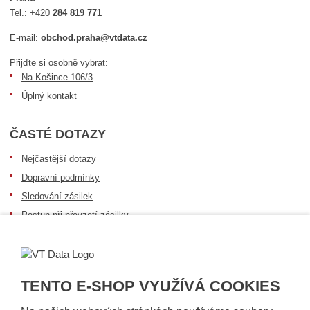
Tel.:
+420
284 819 771
E-mail:
obchod.praha@vtdata.cz
Přijďte si osobně vybrat:
Na Košince 106/3
Úplný kontakt
ČASTÉ DOTAZY
Nejčastější dotazy
Dopravní podmínky
Sledování zásilek
Postup při převzetí zásilky
Informace k dostupnosti zboží
Obecné informace
TENTO E-SHOP VYUŽÍVÁ COOKIES