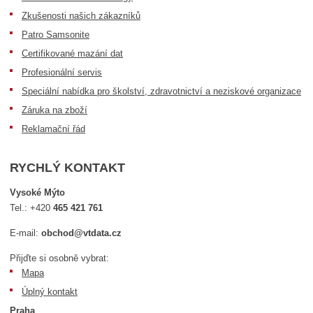
Zkušenosti našich zákazníků
Patro Samsonite
Certifikované mazání dat
Profesionální servis
Speciální nabídka pro školství, zdravotnictví a neziskové organizace
Záruka na zboží
Reklamační řád
RYCHLÝ KONTAKT
Vysoké Mýto
Tel.:
+420
465 421 761
E-mail:
obchod@vtdata.cz
Přijďte si osobně vybrat:
Mapa
Úplný kontakt
Praha