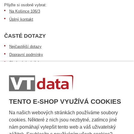
Přijďte si osobně vybrat:
Na Košince 106/3
Úplný kontakt
ČASTÉ DOTAZY
Nejčastější dotazy
Dopravní podmínky
Sledování zásilek
Postup při převzetí zásilky
Informace k dostupnosti zboží
Obecné informace
TENTO E-SHOP VYUŽÍVÁ COOKIES
Na našich webových stránkách používáme soubory
cookies. Některé z nich jsou nezbytné, zatímco jiné
nám pomáhají vylepšit tento web a váš uživatelský