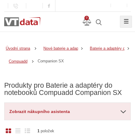
0
☰
Úvodní strana
Nové baterie a adaptéry
Baterie a adaptéry do no
Companion SX
Compuadd
Produkty pro Baterie a adaptéry do
notebooků Compuadd Companion SX
Zobrazit nákupního asistenta
O
T
Ř
1
položek