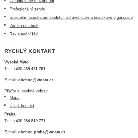
Certifikované mazání dat
Profesionální servis
Speciální nabídka pro školství, zdravotnictví a neziskové organizace
Záruka na zboží
Reklamační řád
RYCHLÝ KONTAKT
Vysoké Mýto
Tel.:
+420
465 421 761
E-mail:
obchod@vtdata.cz
Přijďte si osobně vybrat:
Mapa
Úplný kontakt
Praha
Tel.:
+420
284 819 771
E-mail:
obchod.praha@vtdata.cz