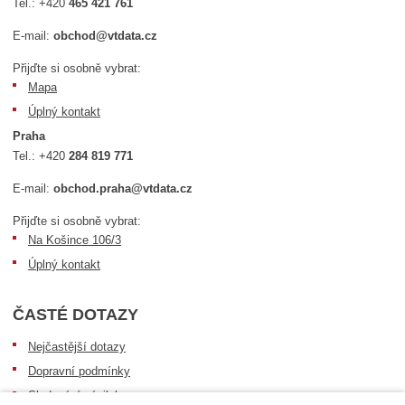
Tel.:
+420
465 421 761
E-mail:
obchod@vtdata.cz
Přijďte si osobně vybrat:
Mapa
Úplný kontakt
Praha
Tel.:
+420
284 819 771
E-mail:
obchod.praha@vtdata.cz
Přijďte si osobně vybrat:
Na Košince 106/3
Úplný kontakt
ČASTÉ DOTAZY
Nejčastější dotazy
Dopravní podmínky
Sledování zásilek