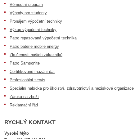
Věrnostní program
Výhody pro studenty
Pronájem výpočetní techniky
Výkup výpočetní techniky
Patro repasovaná výpočetní technika
Patro baterie mobile energy
Zkušenosti našich zákazníků
Patro Samsonite
Certifikované mazání dat
Profesionální servis
Speciální nabídka pro školství, zdravotnictví a neziskové organizace
Záruka na zboží
Reklamační řád
RYCHLÝ KONTAKT
Vysoké Mýto