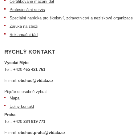
Certifikované mazání dat
Profesionální servis
Speciální nabídka pro školství, zdravotnictví a neziskové organizace
Záruka na zboží
Reklamační řád
RYCHLÝ KONTAKT
Vysoké Mýto
Tel.:
+420
465 421 761
E-mail:
obchod@vtdata.cz
Přijďte si osobně vybrat:
Mapa
Úplný kontakt
Praha
Tel.:
+420
284 819 771
E-mail:
obchod.praha@vtdata.cz