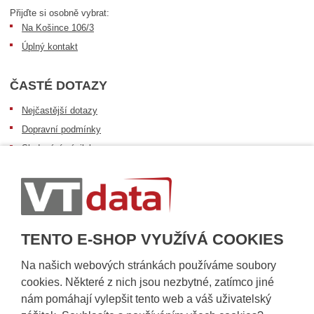
Přijďte si osobně vybrat:
Na Košince 106/3
Úplný kontakt
ČASTÉ DOTAZY
Nejčastější dotazy
Dopravní podmínky
Sledování zásilek
Postup při převzetí zásilky
Informace k dostupnosti zboží
Obecné informace
TENTO E-SHOP VYUŽÍVÁ COOKIES
Na našich webových stránkách používáme soubory
cookies. Některé z nich jsou nezbytné, zatímco jiné
nám pomáhají vylepšit tento web a váš uživatelský