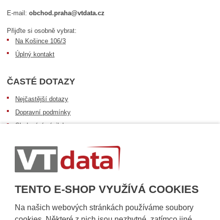
E-mail:
obchod.praha@vtdata.cz
Přijďte si osobně vybrat:
Na Košince 106/3
Úplný kontakt
ČASTÉ DOTAZY
Nejčastější dotazy
Dopravní podmínky
Sledování zásilek
Postup při převzetí zásilky
Informace k dostupnosti zboží
Obecné informace
TENTO E-SHOP VYUŽÍVÁ COOKIES
Na našich webových stránkách používáme soubory
cookies. Některé z nich jsou nezbytné, zatímco jiné