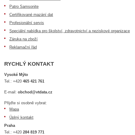
Patro Samsonite
Certifikované mazání dat
Profesionální servis
Speciální nabídka pro školství, zdravotnictví a neziskové organizace
Záruka na zboží
Reklamační řád
RYCHLÝ KONTAKT
Vysoké Mýto
Tel.:
+420
465 421 761
E-mail:
obchod@vtdata.cz
Přijďte si osobně vybrat:
Mapa
Úplný kontakt
Praha
Tel.:
+420
284 819 771