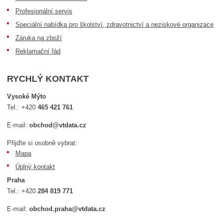
Profesionální servis
Speciální nabídka pro školství, zdravotnictví a neziskové organizace
Záruka na zboží
Reklamační řád
RYCHLÝ KONTAKT
Vysoké Mýto
Tel.:
+420
465 421 761
E-mail:
obchod@vtdata.cz
Přijďte si osobně vybrat:
Mapa
Úplný kontakt
Praha
Tel.:
+420
284 819 771
E-mail:
obchod.praha@vtdata.cz