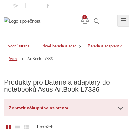
0
☰
Úvodní strana
Nové baterie a adaptéry
Baterie a adaptéry do no
ArtBook L7336
Asus
Produkty pro Baterie a adaptéry do
notebooků Asus ArtBook L7336
Zobrazit nákupního asistenta
O
T
Ř
1
položek