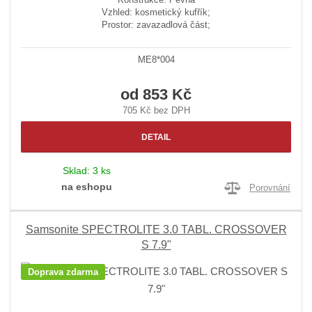
Vzhled: kosmetický kufřík;
Prostor: zavazadlová část;
ME8*004
od
853 Kč
705 Kč bez DPH
DETAIL
Sklad:
3 ks
na eshopu
Porovnání
Samsonite SPECTROLITE 3.0 TABL. CROSSOVER
S 7.9"
Doprava zdarma