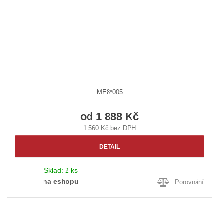
ME8*005
od
1 888 Kč
1 560 Kč bez DPH
DETAIL
Sklad:
2 ks
na eshopu
Porovnání