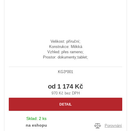
Velikost: příruční;
Konstrukce: Měkká
Vzhled: přes rameno;
Prostor: dokumenty;tablet;
KG3*001
od
1 174 Kč
970 Kč bez DPH
DETAIL
Sklad:
2 ks
na eshopu
Porovnání