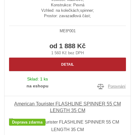
Konstrukce: Pevná
Vzhled: na kolečkách;spinner;
Prostor: zavazadlová část;
ME8*001
od
1 888 Kč
1 560 Kč bez DPH
DETAIL
Sklad:
1 ks
na eshopu
Porovnání
American Tourister FLASHLINE SPINNER 55 CM
LENGTH 35 CM
Doprava zdarma