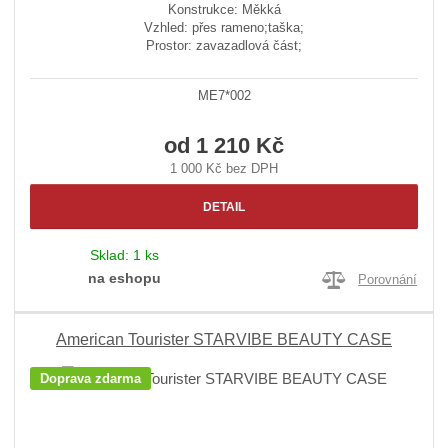
Konstrukce: Měkká
Vzhled: přes rameno;taška;
Prostor: zavazadlová část;
ME7*002
od
1 210 Kč
1 000 Kč bez DPH
DETAIL
Sklad:
1 ks
na eshopu
Porovnání
American Tourister STARVIBE BEAUTY CASE
Doprava zdarma