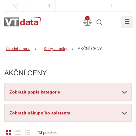
0
☰
AKČNÍ CENY
Úvodní strana
Kufry a tašky
AKČNÍ CENY
Zobrazit popis kategorie
Zobrazit nákupního asistenta
O
T
Ř
43
položek