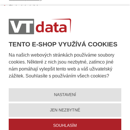
Sledování zásilek
Postup při převzetí zásilky
Informace k dostupnosti zboží
Obecné informace
TENTO E-SHOP VYUŽÍVÁ COOKIES
Na našich webových stránkách používáme soubory
cookies. Některé z nich jsou nezbytné, zatímco jiné
nám pomáhají vylepšit tento web a váš uživatelský
zážitek. Souhlasíte s používáním všech cookies?
NASTAVENÍ
© 2026, VT DATA, a.s.
Prohlášení o přístupnosti
|
Ochrana osobních údajů
|
Mapa stránek
|
|
Nastavení cookies
JEN NEZBYTNÉ
Vytvořila
eBRÁNA
SOUHLASÍM
5% slevu