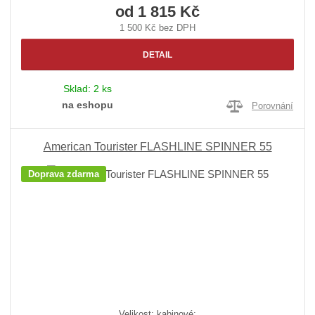
od
1 815 Kč
1 500 Kč bez DPH
DETAIL
Sklad:
2 ks
na eshopu
Porovnání
American Tourister FLASHLINE SPINNER 55
Doprava zdarma
Velikost: kabinové;