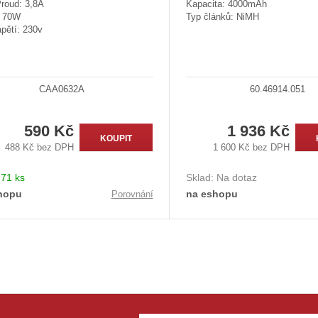
Proud: 3,8A
Kapacita: 4000mAh
: 70W
Typ článků: NiMH
pětí: 230v
CAA0632A
60.46914.051
590 Kč
1 936 Kč
KOUPIT
488 Kč bez DPH
1 600 Kč bez DPH
:
71 ks
Sklad:
Na dotaz
hopu
na eshopu
Porovnání