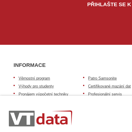
PŘIHLAŠTE SE K
INFORMACE
Věrnostní program
Patro Samsonite
Výhody pro studenty
Certifikované mazání dat
Pronájem výpočetní techniky
Profesionální servis
Výkup výpočetní techniky
Speciální nabídka pro ško
zdravotnictví a neziskov
Patro repasovaná výpočetní
organizace
technika
Záruka na zboží
Patro baterie mobile energy
Reklamační řád