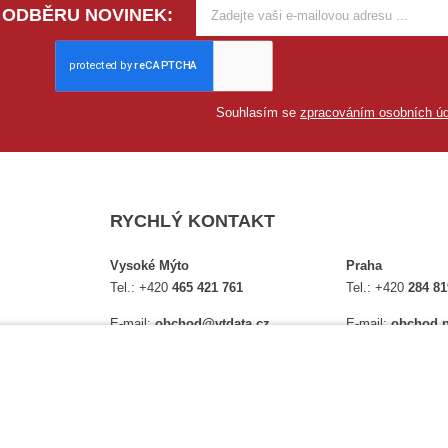
 ODBĚRU NOVINEK:
Souhlasím se
zpracováním osobních úd
RYCHLÝ KONTAKT
Vysoké Mýto
Praha
Tel.:
+420
465 421 761
Tel.:
+420
284 81
E-mail:
obchod@vtdata.cz
E-mail:
obchod.p
lství,
Přijďte si osobně vybrat:
Přijďte si osobně
é
Mapa
Na Košince 10
Úplný kontakt
Úplný kontakt