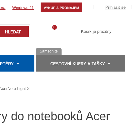
Přihlásit se
era
Windows 11
VÝKUP A PRONÁJEM
0
Košík je prázdný
Samsonite
APTÉRY
CESTOVNÍ KUFRY A TAŠKY
AcerNote Light 360
ry do notebooků Acer