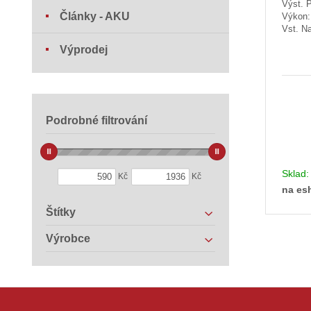
Výst. 
Články - AKU
Výkon
Vst. Na
Výprodej
Podrobné filtrování
Sklad
Kč
Kč
na es
Štítky
Výrobce