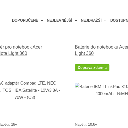
DOPORUČENÉ
NEJLEVNĚJŠÍ
NEJDRAŽŠÍ
DOSTUP
Ř
a
z
ér pro notebook Acer
Baterie do notebooku Ace
e
ote Light 360
Light 360
n
í
p
Doprava zdarma
r
o
d
u
k
t
ů
apětí: 19v
Napětí: 10,8v