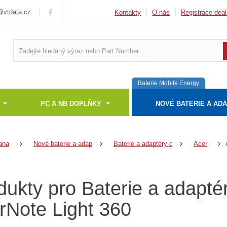
vtdata.cz
Kontakty
O nás
Registrace deal
Baterie Mobile Energy
PC A NB DOPLŇKY
NOVÉ BATERIE A AD
ana
Nové baterie a adaptéry
Baterie a adaptéry do notebooků
Acer
dukty pro Baterie a adapté
rNote Light 360