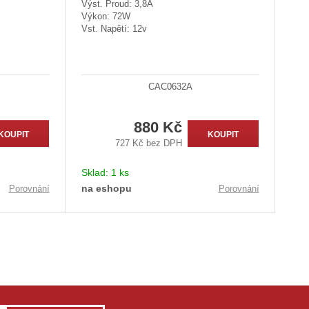
Výst. Proud: 3,8A
Výkon: 72W
Vst. Napětí: 12v
CAC0632A
880 Kč
KOUPIT
KOUPIT
727 Kč bez DPH
Sklad:
1 ks
na eshopu
Porovnání
Porovnání