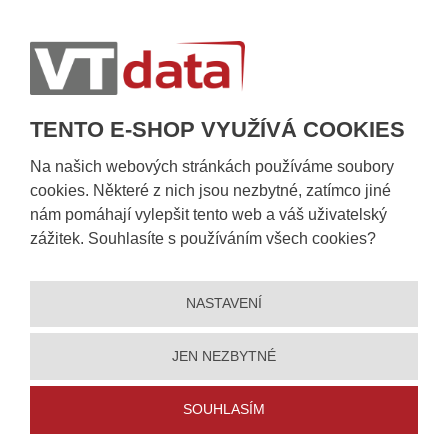
Postup při převzetí zásilky
Informace k dostupnosti zboží
Obecné informace
TENTO E-SHOP VYUŽÍVÁ COOKIES
Na našich webových stránkách používáme soubory
cookies. Některé z nich jsou nezbytné, zatímco jiné
nám pomáhají vylepšit tento web a váš uživatelský
zážitek. Souhlasíte s používáním všech cookies?
NASTAVENÍ
© 2026, VT DATA, a.s.
Prohlášení o přístupnosti
|
Ochrana osobních údajů
|
Mapa stránek
|
|
Nastavení cookies
JEN NEZBYTNÉ
Vytvořila
eBRÁNA
SOUHLASÍM
5% slevu