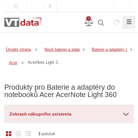
0
☰
Úvodní strana
Nové baterie a adaptéry
Baterie a adaptéry do no
AcerNote Light 360
Acer
Produkty pro Baterie a adaptéry do
notebooků Acer AcerNote Light 360
Zobrazit nákupního asistenta
O
T
Ř
3
položek