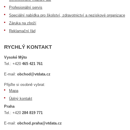
Profesionální servis
Speciální nabídka pro školství, zdravotnictví a neziskové organizace
Záruka na zboží
Reklamační řád
RYCHLÝ KONTAKT
Vysoké Mýto
Tel.:
+420
465 421 761
E-mail:
obchod@vtdata.cz
Přijďte si osobně vybrat:
Mapa
Úplný kontakt
Praha
Tel.:
+420
284 819 771
E-mail:
obchod.praha@vtdata.cz