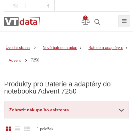
0
☰
Úvodní strana
Nové baterie a adaptéry
Baterie a adaptéry do no
7250
Advent
Produkty pro Baterie a adaptéry do
notebooků Advent 7250
Zobrazit nákupního asistenta
O
T
Ř
1
položek