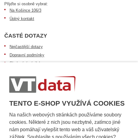
Přijďte si osobně vybrat:
Na Košince 106/3
Úplný kontakt
ČASTÉ DOTAZY
Nejčastější dotazy
Dopravní podmínky
Sledování zásilek
Postup při převzetí zásilky
Informace k dostupnosti zboží
Obecné informace
TENTO E-SHOP VYUŽÍVÁ COOKIES
Na našich webových stránkách používáme soubory
cookies. Některé z nich jsou nezbytné, zatímco jiné
nám pomáhají vylepšit tento web a váš uživatelský
zážitek. Souhlasíte s používáním všech cookies?