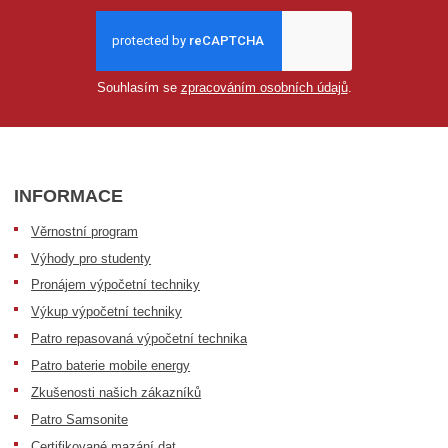
Souhlasím se
zpracováním osobních údajů
.
INFORMACE
Věrnostní program
Výhody pro studenty
Pronájem výpočetní techniky
Výkup výpočetní techniky
Patro repasovaná výpočetní technika
Patro baterie mobile energy
Zkušenosti našich zákazníků
Patro Samsonite
Certifikované mazání dat