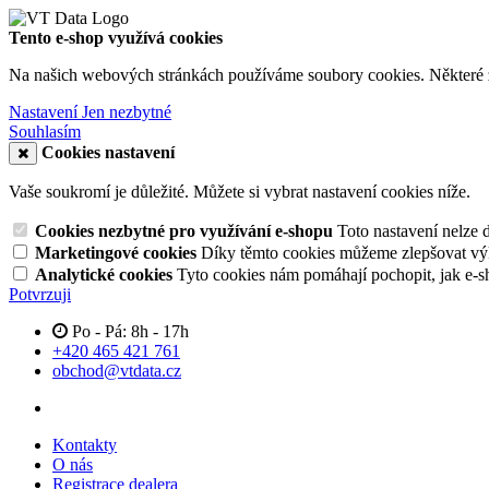
Tento e-shop využívá cookies
Na našich webových stránkách používáme soubory cookies. Některé z n
Nastavení
Jen nezbytné
Souhlasím
Cookies nastavení
Vaše soukromí je důležité. Můžete si vybrat nastavení cookies níže.
Cookies nezbytné pro využívání e-shopu
Toto nastavení nelze 
Marketingové cookies
Díky těmto cookies můžeme zlepšovat výko
Analytické cookies
Tyto cookies nám pomáhají pochopit, jak e-s
Potvrzuji
Po - Pá: 8h - 17h
+420 465 421 761
obchod@vtdata.cz
Kontakty
O nás
Registrace dealera