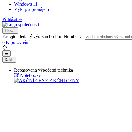
Windows 11
Výkup a pronájem
Přihlásit se
Hledat
Zadejte hledaný výraz nebo Part Number ...
0
K porovnání
☰
Další
Repasovaná výpočetní technika
Notebooky
AKČNÍ CENY