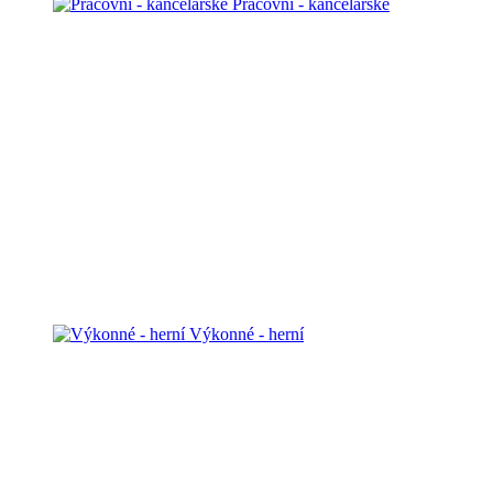
Pracovní - kancelářské
Výkonné - herní