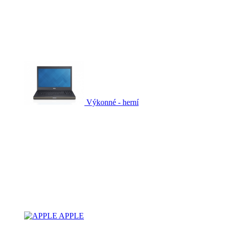
Výkonné - herní
APPLE