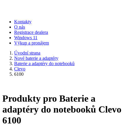
Kontakty
O nás
Registrace dealera
Windows 11
Výkup a pronájem
Úvodní strana
Nové baterie a adaptéry
Baterie a adaptéry do notebooků
Clevo
6100
Produkty pro Baterie a
adaptéry do notebooků Clevo
6100