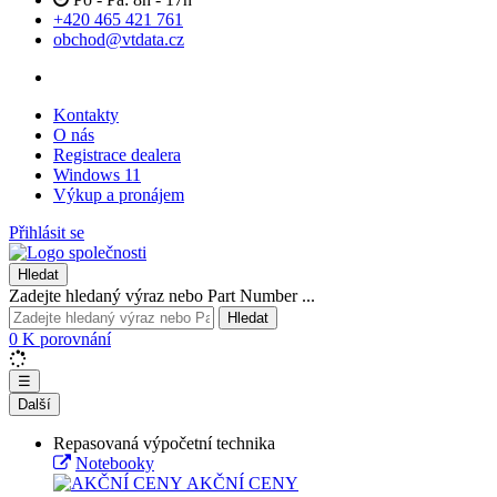
+420 465 421 761
obchod@vtdata.cz
Kontakty
O nás
Registrace dealera
Windows 11
Výkup a pronájem
Přihlásit se
Hledat
Zadejte hledaný výraz nebo Part Number ...
Hledat
0
K porovnání
☰
Další
Repasovaná výpočetní technika
Notebooky
AKČNÍ CENY